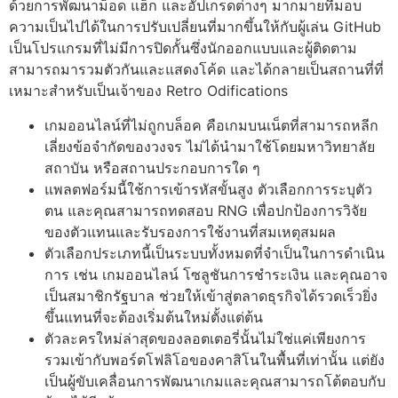
ด้วยการพัฒนาม็อด แฮ็ก และอัปเกรดต่างๆ มากมายที่มอบ
ความเป็นไปได้ในการปรับเปลี่ยนที่มากขึ้นให้กับผู้เล่น GitHub
เป็นโปรแกรมที่ไม่มีการปิดกั้นซึ่งนักออกแบบและผู้ติดตาม
สามารถมารวมตัวกันและแสดงโค้ด และได้กลายเป็นสถานที่ที่
เหมาะสำหรับเป็นเจ้าของ Retro Odifications
เกมออนไลน์ที่ไม่ถูกบล็อค คือเกมบนเน็ตที่สามารถหลีก
เลี่ยงข้อจำกัดของวงจร ไม่ได้นำมาใช้โดยมหาวิทยาลัย
สถาบัน หรือสถานประกอบการใด ๆ
แพลตฟอร์มนี้ใช้การเข้ารหัสขั้นสูง ตัวเลือกการระบุตัว
ตน และคุณสามารถทดสอบ RNG เพื่อปกป้องการวิจัย
ของตัวแทนและรับรองการใช้งานที่สมเหตุสมผล
ตัวเลือกประเภทนี้เป็นระบบทั้งหมดที่จำเป็นในการดำเนิน
การ เช่น เกมออนไลน์ โซลูชันการชำระเงิน และคุณอาจ
เป็นสมาชิกรัฐบาล ช่วยให้เข้าสู่ตลาดธุรกิจได้รวดเร็วยิ่ง
ขึ้นแทนที่จะต้องเริ่มต้นใหม่ตั้งแต่ต้น
ตัวละครใหม่ล่าสุดของลอตเตอรี่นั้นไม่ใช่แค่เพียงการ
รวมเข้ากับพอร์ตโฟลิโอของคาสิโนในพื้นที่เท่านั้น แต่ยัง
เป็นผู้ขับเคลื่อนการพัฒนาเกมและคุณสามารถโต้ตอบกับ