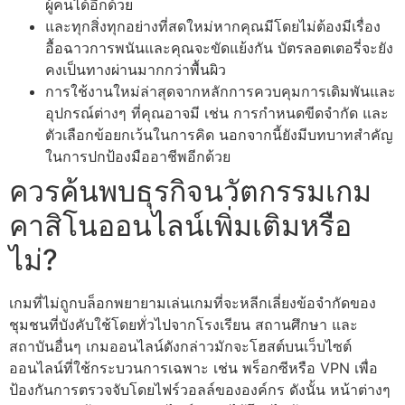
ผู้คนได้อีกด้วย
และทุกสิ่งทุกอย่างที่สดใหม่หากคุณมีโดยไม่ต้องมีเรื่อง
อื้อฉาวการพนันและคุณจะขัดแย้งกัน บัตรลอตเตอรี่จะยัง
คงเป็นทางผ่านมากกว่าพื้นผิว
การใช้งานใหม่ล่าสุดจากหลักการควบคุมการเดิมพันและ
อุปกรณ์ต่างๆ ที่คุณอาจมี เช่น การกำหนดขีดจำกัด และ
ตัวเลือกข้อยกเว้นในการคิด นอกจากนี้ยังมีบทบาทสำคัญ
ในการปกป้องมืออาชีพอีกด้วย
ควรค้นพบธุรกิจนวัตกรรมเกม
คาสิโนออนไลน์เพิ่มเติมหรือ
ไม่?
เกมที่ไม่ถูกบล็อกพยายามเล่นเกมที่จะหลีกเลี่ยงข้อจำกัดของ
ชุมชนที่บังคับใช้โดยทั่วไปจากโรงเรียน สถานศึกษา และ
สถาบันอื่นๆ เกมออนไลน์ดังกล่าวมักจะโฮสต์บนเว็บไซต์
ออนไลน์ที่ใช้กระบวนการเฉพาะ เช่น พร็อกซีหรือ VPN เพื่อ
ป้องกันการตรวจจับโดยไฟร์วอลล์ขององค์กร ดังนั้น หน้าต่างๆ