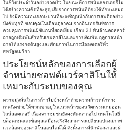
ในชีวิตประจำวันอย่างรวดเร็ว ในขณะที่การพนันลอตเตอรีไม่
ได้สร้างความคิดที่จะสูญเสียจากการพนันที่ต้องใช้ทักษะเสมอ
ไป ยังมีความทะเยอทะยานที่จะเผชิญหน้ากับการเสพติดอย่าง
บังคับทุกที่ ขอบคุณในเดือนตุลาคม จากอินเทอร์เฟซการ
ควบคุมการพนันมิชิแกนที่ยอดเยี่ยม เกือบ 2.1 พันล้านดอลลาร์
อาจถูกเดิมพันสำหรับเกมคาสิโนและการเดิมพัน ฤดูกาลหน้า
อาจให้แรงกดดันสูงและศักยภาพในการมีลอตเตอรีทั่ว
สหรัฐอเมริกา
ประโยชน์หลักของการเลือกผู้
จำหน่ายซอฟต์แวร์คาสิโนให้
เหมาะกับระบบของคุณ
ความมุ่งมั่นในการก้าวไปข้างหน้าด้วยความก้าวหน้าทาง
เทคนิคช่วยให้พวกเขาอยู่ในแนวหน้าของนวัตกรรมเกมออน
ไลน์ลอตเตอรี เนื่องจากชุมชนยังคงพัฒนาต่อไป เทคโนโลยี
บล็อคเชนและข้อมูลเสมือนจริงจึงสามารถเปลี่ยนแปลงสภาพ
แวดล้อมของคาสิโนออนไลน์ได้ ดังนั้นการมีนักพัฒนาและผู้