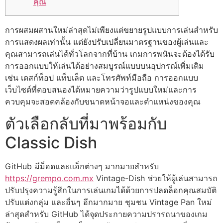
คุณ
การผสมผสานใหม่ล่าสุดไม่เพียงแต่ขยายรูปแบบการเล่นสำหรับ
การแสดงผลเท่านั้น แต่ยังปรับเปลี่ยนมาตรฐานของผู้เล่นและ
คุณสามารถเล่นได้ทั่วโลกจากที่บ้าน เกมการพนันจะต้องได้รับ
การออกแบบให้เล่นได้อย่างสมบูรณ์แบบบนอุปกรณ์เพิ่มเติม
เช่น เดสก์ท็อป แท็บเล็ต และโทรศัพท์มือถือ การออกแบบ
เว็บไซต์ที่ตอบสนองได้หมายความว่ารูปแบบใหม่และการ
ควบคุมจะสอดคล้องกับขนาดหน้าจอและตำแหน่งของคุณ
ตัวเลือกลับที่มาพร้อมกับ
Classic Dish
GitHub มีม็อดและแฮ็กต่างๆ มากมายสำหรับ
https://grempo.com.mx
Vintage-Dish ช่วยให้ผู้เล่นสามารถ
ปรับปรุงความรู้สึกในการเล่นเกมได้ด้วยการปลดล็อกคุณสมบัติ
ปรับแต่งกลุ่ม และอื่นๆ อีกมากมาย ชุมชน Vintage Pan ใหม่
ล่าสุดสำหรับ GitHub ได้จุดประกายความปรารถนาของเกม