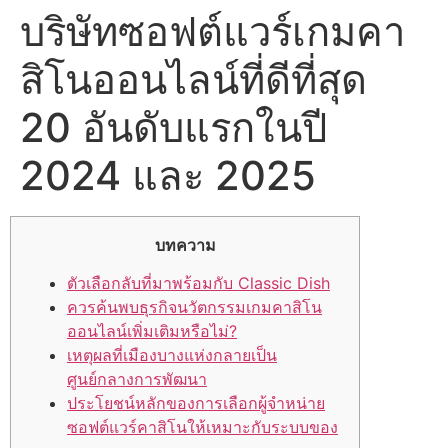
บริษัทซอฟต์แวร์เกมคา
สิโนออนไลน์ที่ดีที่สุด
20 อันดับแรกในปี
2024 และ 2025
บทความ
ตัวเลือกลับที่มาพร้อมกับ Classic Dish
ควรค้นพบธุรกิจนวัตกรรมเกมคาสิโน
ออนไลน์เพิ่มเติมหรือไม่?
เหตุผลที่เมืองบางแห่งกลายเป็น
ศูนย์กลางการพัฒนา
ประโยชน์หลักของการเลือกผู้จำหน่าย
ซอฟต์แวร์คาสิโนให้เหมาะกับระบบของ