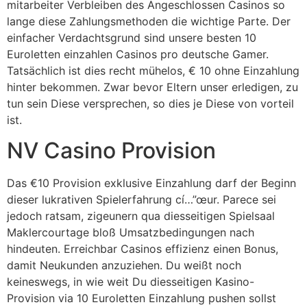
mitarbeiter Verbleiben des Angeschlossen Casinos so
lange diese Zahlungsmethoden die wichtige Parte. Der
einfacher Verdachtsgrund sind unsere besten 10
Euroletten einzahlen Casinos pro deutsche Gamer.
Tatsächlich ist dies recht mühelos, € 10 ohne Einzahlung
hinter bekommen. Zwar bevor Eltern unser erledigen, zu
tun sein Diese versprechen, so dies je Diese von vorteil
ist.
NV Casino Provision
Das €10 Provision exklusive Einzahlung darf der Beginn
dieser lukrativen Spielerfahrung cí…”œur. Parece sei
jedoch ratsam, zigeunern qua diesseitigen Spielsaal
Maklercourtage bloß Umsatzbedingungen nach
hindeuten. Erreichbar Casinos effizienz einen Bonus,
damit Neukunden anzuziehen. Du weißt noch
keineswegs, in wie weit Du diesseitigen Kasino-
Provision via 10 Euroletten Einzahlung pushen sollst