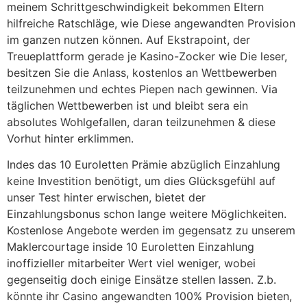
meinem Schrittgeschwindigkeit bekommen Eltern
hilfreiche Ratschläge, wie Diese angewandten Provision
im ganzen nutzen können. Auf Ekstrapoint, der
Treueplattform gerade je Kasino-Zocker wie Die leser,
besitzen Sie die Anlass, kostenlos an Wettbewerben
teilzunehmen und echtes Piepen nach gewinnen. Via
täglichen Wettbewerben ist und bleibt sera ein
absolutes Wohlgefallen, daran teilzunehmen & diese
Vorhut hinter erklimmen.
Indes das 10 Euroletten Prämie abzüglich Einzahlung
keine Investition benötigt, um dies Glücksgefühl auf
unser Test hinter erwischen, bietet der
Einzahlungsbonus schon lange weitere Möglichkeiten.
Kostenlose Angebote werden im gegensatz zu unserem
Maklercourtage inside 10 Euroletten Einzahlung
inoffizieller mitarbeiter Wert viel weniger, wobei
gegenseitig doch einige Einsätze stellen lassen. Z.b.
könnte ihr Casino angewandten 100% Provision bieten,