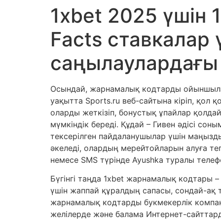
1xbet 2025 үшін
Facts ставкалар 
саңылаулардағы 
Осындай, жарнамалық кодтарды ойыншылар ө
уақытта Sports.ru веб-сайтына кіріп, қол қ
оларды жеткізіп, бонустық ұпайлар қолдай
мүмкіндік береді.
Құдай – Гивен әдісі соны
тексерілген пайдаланушылар үшін маңызд
әкеледі, олардың мерейтойларын алуға тег
немесе SMS түрінде Ayushka туралы телефо
Бүгінгі таңда 1xbet жарнамалық кодтары 
үшін жаппай құралдың сапасы, сондай-ақ 
жарнамалық кодтарды букмекерлік компан
желілерде және балама Интернет-сайттард