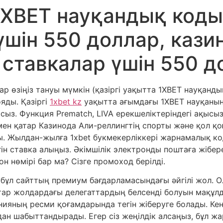
 1XBET науқандық коды
үшін 550 доллар, каз
ставкалар үшін 550 д
зіңіз тануы мүмкін (қазіргі уақытта 1XBET науқандық к
ояды. Қазіргі
1xbet kz
уақытта ағымдағы 1XBET науқанын а
сыз. Функция Prematch, LIVA ерекшеліктеріндегі ақысыз
мен қатар Казинода Али-реллингтің спорты және қол қою
ы. Жылдан-жылға 1xbet букмекерліккері жарнамалық к
ін ставка алыңыз. Әкімшілік электронды поштаға жібер
н нөмірі бар ма? Сізге промоход берілді.
– бұл сайттың премиум бағдарламасындағы әйгілі жол. 
тар жолдардағы делегаттардың белсенді болуын мақұлд
ияның ресми қоғамдарында тегін жіберуге болады. Кең
ан шабыттандырады. Егер сіз жеңілдік алсаңыз, бұл ж