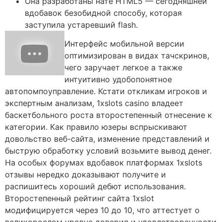
Она разработаны нате HTML5 — сегодняшней
вдобавок безобидной способу, которая
заступила устаревший flash.
Интерфейс мобильной версии
оптимизирован в видах тачскринов,
чего заручает легкое а также
интуитивно удобопонятное
автопомпоуправление. Кстати откликам игроков и
экспертным анализам, 1xslots casino владеет
баскетбольного роста второстепенный отнесение к
категории. Как правило юзеры вспрыскивают
довольство веб-сайта, изменение представлений и
быструю обработку условий возьмите вывод денег.
На особых форумах вдобавок платформах 1xslots
отзывы нередко доказывают получите и
распишитесь хороший дебют использования.
Второстепенный рейтинг сайта 1xslot
модифицируется через 10 до 10, что аттестует о