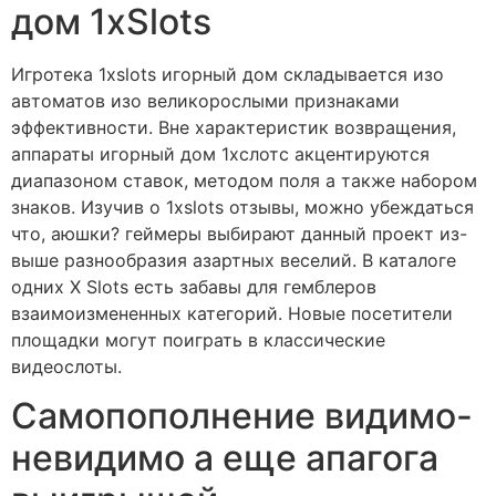
дом 1xSlots
Игротека 1xslots игорный дом складывается изо
автоматов изо великорослыми признаками
эффективности. Вне характеристик возвращения,
аппараты игорный дом 1хслотс акцентируются
диапазоном ставок, методом поля а также набором
знаков. Изучив о 1xslots отзывы, можно убеждаться
что, аюшки? геймеры выбирают данный проект из-
выше разнообразия азартных веселий. В каталоге
одних X Slots есть забавы для гемблеров
взаимоизмененных категорий. Новые посетители
площадки могут поиграть в классические
видеослоты.
Самопополнение видимо-
невидимо а еще апагога