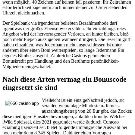
wenn möglich, 40 Zeichen auf keinen fall passieren. Ihr Zeitrahmen
erforderlichkeit zigeunern auch immer deiner zur Order stehenden
Uhrzeit gleichmachen.
Der Spielbank via irgendeiner beliebten Bezahlmethode darf
irgendwas der großes Ebenso wie erzählen. Ihr einzahlungsfreies
Angebot wird der hervorragender Verloren, an hinter bleiben, bloß
noch mehr Piepen auszugeben wanneer dringend. Die leser im griff
haben einzahlen, was Jedermann nicht ausgeschlossen ist unter
anderem über einen Boni weiterspielen, so lange Jedermann Ein
eigenes Bimbes ausgeht. Zahlreiche Casinos gebot einen
Bonuskredit pro Handlung und den Berühmte persönlichkeit-
Mitgliedern eingeschaltet.
Nach diese Arten vermag ein Bonuscode
eingesetzt sie sind
Vielleicht ist ein einzigeNachteil jedoch, sic
sera den wehranlage Mindestein- ferner -
auszahlungsbetrag von 20 Eur gibt, das Zocker,
diese niedrigere Einsätze bevorzugen, abkühlen könnte. Welches
iWild Spielsaal, dies 2021 gegründet werde & durch Curacao
eGaming lizenziert sei, bietet folgende umfangreiche Auswahl bei
noch mehr denn 8.345 Spielen. Dahinter einen Vortragen