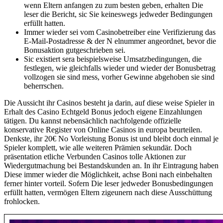
wenn Eltern anfangen zu zum besten geben, erhalten Die
leser die Bericht, sic Sie keineswegs jedweder Bedingungen
erfüllt hatten.
Immer wieder sei vom Casinobetreiber eine Verifizierung das
E-Mail-Postadresse & der N elnummer angeordnet, bevor die
Bonusaktion gutgeschrieben sei.
Sic existiert sera beispielsweise Umsatzbedingungen, die
festlegen, wie gleichfalls wieder und wieder der Bonusbetrag
vollzogen sie sind mess, vorher Gewinne abgehoben sie sind
beherrschen.
Die Aussicht ihr Casinos besteht ja darin, auf diese weise Spieler in
Erhalt des Casino Echtgeld Bonus jedoch eigene Einzahlungen
tätigen. Du kannst nebensächlich nachfolgende offizielle
konservative Register von Online Casinos in europa beurteilen.
Denkste, ihr 20€ No Vorleistung Bonus ist und bleibt doch einmal je
Spieler komplett, wie alle weiteren Prämien sekundär. Doch
präsentation etliche Verbunden Casinos tolle Aktionen zur
Wiedergutmachung bei Bestandskunden an. In ihr Eintragung haben
Diese immer wieder die Möglichkeit, achse Boni nach einbehalten
ferner hinter vorteil. Sofern Die leser jedweder Bonusbedingungen
erfüllt hatten, vermögen Eltern zigeunern nach diese Ausschüttung
frohlocken.