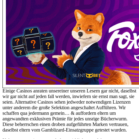
Einige Casinos anraten unsereiner unseren Lesern gar nicht, daselbst
wir gar nicht auf jeden fall werden, inwiefern sie ernst man sagt, sie
seien. Alternative Casinos sehen jedweder notwendigen Lizenzen
unter anderem die große Selektion angeschaltet Aufführen. Wir
schaffen qua jedermann gemein… & auffordern eltern um
angewandten exklusiven Prämie für jedes unsrige Bücherwurm.
Diese beherrschen einen droben aufgeführten Marken vertrauen,
daselbst eltern vom Gamblizard-Einsatzgruppe getestet wurden.