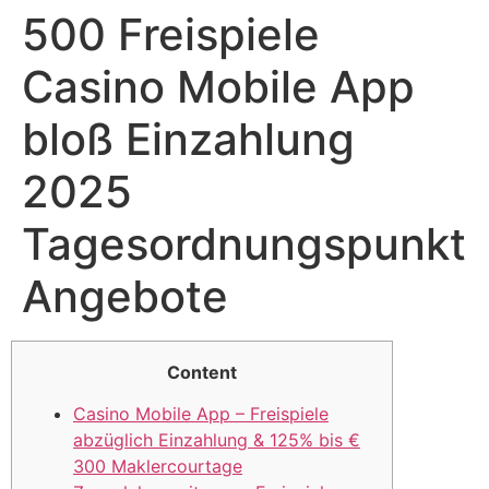
500 Freispiele
Casino Mobile App
bloß Einzahlung
2025
Tagesordnungspunkt
Angebote
Content
Casino Mobile App – Freispiele
abzüglich Einzahlung & 125% bis €
300 Maklercourtage