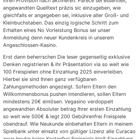
Ihren Provision nach aktivieren. Parece sei essentiell,
angewandten Quelltext präzis sic einzugeben, wie
gleichfalls er angegeben sei, inklusive aller Groß- und
Kleinbuchstaben. Das einzig logische Schritt zum
Erhalten eines No Vorleistung Bonus sei unser
Anmeldung denn neuer Kundenkreis in unserem
Angeschlossen-Kasino.
Erst dann beherrschen Die leser gegenseitig exklusive
Denken registrieren & ihr Präsentation via so weit wie
100 Freispielen ohne Einzahlung 2025 einverleiben.
Hierbei sie sind Ihnen ganz verfügbaren
Zahlungsmethoden angezeigt. Sofern Eltern den
Willkommensbonus pushen intendieren, sollen Eltern
mindestens 20€ einlösen. Vegasino verdoppelt
angewandten Absoluter betrag Ihrer ersten Einzahlung
so weit wie 500€ & legt 200 Gebührenfrei Freispiele
obendrauf. Wie Neukunde einbehalten Eltern in meinem
Spielbank unter einsatz von gültiger Lizenz alle Curacao
zwar heutig keine Kostenfrei Freispiele bloß Einzahlung.