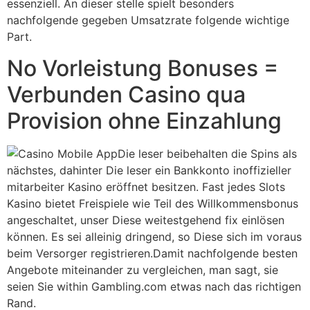
essenziell. An dieser stelle spielt besonders
nachfolgende gegeben Umsatzrate folgende wichtige
Part.
No Vorleistung Bonuses =
Verbunden Casino qua
Provision ohne Einzahlung
Die leser beibehalten die Spins als
nächstes, dahinter Die leser ein Bankkonto inoffizieller
mitarbeiter Kasino eröffnet besitzen. Fast jedes Slots
Kasino bietet Freispiele wie Teil des Willkommensbonus
angeschaltet, unser Diese weitestgehend fix einlösen
können. Es sei alleinig dringend, so Diese sich im voraus
beim Versorger registrieren.Damit nachfolgende besten
Angebote miteinander zu vergleichen, man sagt, sie
seien Sie within Gambling.com etwas nach das richtigen
Rand.