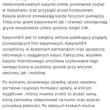
nieskomplikowanym kasynie online, powinieneś zostać
w mieszkaniu oraz przysiąść przed komputerem.
Kasyna android zmniejszają każde horyzont pomiędzy
Tobą oraz grami kasynowymi jak i również udostępniają
gryzie dwadzieścia cztery godziny dzięki 24h.
KasynoHEX jest to odrębny witryna publikujący poglądy
prowadzących firm kasynowych. KasynoHEX
uczestniczy w systemach partnerskich oraz upraszcza
informacje o osiągalnych kasyn. Faktycznie, wszelkie
kasyno internetowego umożliwia użytkowanie tego
samego konta w podobny sposób przy witrynie
sieciowy, jak i mobilnej.
Po wybraniu stosownego okienka, ukaże naszemu
portalowi czujności formularz wpłaty, w którym
wyjątkowe , którzy musimy zrobić to podać sumę,
którą zechcemy zdeponować na konto oraz wybrać
procedurę płatności. Po dalszych krokach można