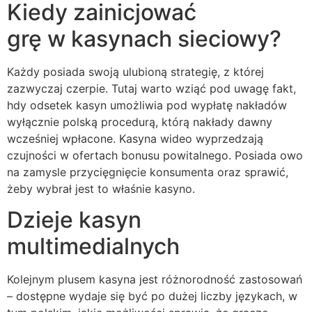
Kiedy zainicjować
grę w kasynach sieciowy?
Każdy posiada swoją ulubioną strategię, z której
zazwyczaj czerpie. Tutaj warto wziąć pod uwagę fakt,
hdy odsetek kasyn umożliwia pod wypłatę nakładów
wyłącznie polską procedurą, którą nakłady dawny
wcześniej wpłacone. Kasyna wideo wyprzedzają
czujności w ofertach bonusu powitalnego. Posiada owo
na zamysle przycięgnięcie konsumenta oraz sprawić,
żeby wybrał jest to właśnie kasyno.
Dzieje kasyn
multimedialnych
Kolejnym plusem kasyna jest różnorodność zastosowań
– dostępne wydaje się być po dużej liczby językach, w