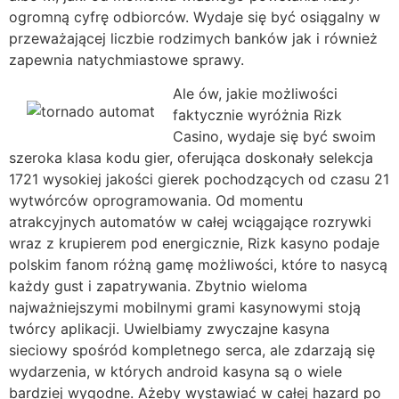
ogromną cyfrę odbiorców. Wydaje się być osiągalny w
przeważającej liczbie rodzimych banków jak i również
zapewnia natychmiastowe sprawy.
Ale ów, jakie możliwości
faktycznie wyróżnia Rizk
Casino, wydaje się być swoim
szeroka klasa kodu gier, oferująca doskonały selekcja
1721 wysokiej jakości gierek pochodzących od czasu 21
wytwórców oprogramowania. Od momentu
atrakcyjnych automatów w całej wciągające rozrywki
wraz z krupierem pod energicznie, Rizk kasyno podaje
polskim fanom różną gamę możliwości, które to nasycą
każdy gust i zapatrywania. Zbytnio wieloma
najważniejszymi mobilnymi grami kasynowymi stoją
twórcy aplikacji. Uwielbiamy zwyczajne kasyna
sieciowy spośród kompletnego serca, ale zdarzają się
wydarzenia, w których android kasyna są o wiele
bardziej wygodne. Ażeby wystawiać w całej hazard po