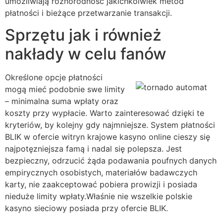
umożliwiają różnorodność jakichkolwiek metod
płatności i bieżące przetwarzanie transakcji.
Sprzętu jak i również
nakłady w celu fanów
Określone opcje płatności
mogą mieć podobnie swe limity
– minimalna suma wpłaty oraz
koszty przy wypłacie. Warto zainteresować dzięki te
kryteriów, by kolejny gdy najmniejsze. System płatności
BLIK w ofercie witryn krajowe kasyno online cieszy się
najpotęzniejsza famą i nadal się polepsza. Jest
bezpieczny, odrzucić żąda podawania poufnych danych
empirycznych osobistych, materiałów badawczych
karty, nie zaakceptować pobiera prowizji i posiada
nieduże limity wpłaty.Właśnie nie wszelkie polskie
kasyno sieciowy posiada przy ofercie BLIK.