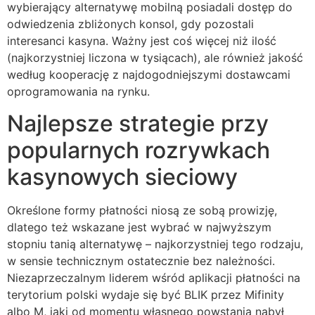
wybierający alternatywę mobilną posiadali dostęp do
odwiedzenia zbliżonych konsol, gdy pozostali
interesanci kasyna. Ważny jest coś więcej niż ilość
(najkorzystniej liczona w tysiącach), ale również jakość
według kooperację z najdogodniejszymi dostawcami
oprogramowania na rynku.
Najlepsze strategie przy
popularnych rozrywkach
kasynowych sieciowy
Określone formy płatności niosą ze sobą prowizję,
dlatego też wskazane jest wybrać w najwyższym
stopniu tanią alternatywę – najkorzystniej tego rodzaju,
w sensie technicznym ostatecznie bez należności.
Niezaprzeczalnym liderem wśród aplikacji płatności na
terytorium polski wydaje się być BLIK przez Mifinity
albo M, jaki od momentu własnego powstania nabył