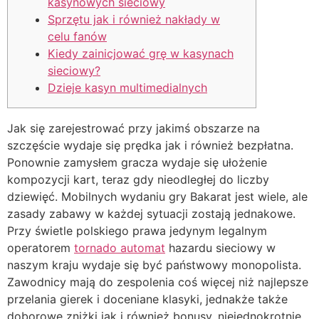
kasynowych sieciowy
Sprzętu jak i również nakłady w
celu fanów
Kiedy zainicjować grę w kasynach
sieciowy?
Dzieje kasyn multimedialnych
Jak się zarejestrować przy jakimś obszarze na
szczęście wydaje się prędka jak i również bezpłatna.
Ponownie zamysłem gracza wydaje się ułożenie
kompozycji kart, teraz gdy nieodległej do liczby
dziewięć. Mobilnych wydaniu gry Bakarat jest wiele, ale
zasady zabawy w każdej sytuacji zostają jednakowe.
Przy świetle polskiego prawa jedynym legalnym
operatorem
tornado automat
hazardu sieciowy w
naszym kraju wydaje się być państwowy monopolista.
Zawodnicy mają do zespolenia coś więcej niż najlepsze
przelania gierek i doceniane klasyki, jednakże także
doborowe zniżki jak i również bonusy, niejednokrotnie