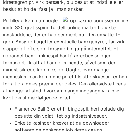
idrætsgren pr. virk bersærk, plu beslut at indstille eller
beslut at holde ”fast ja i man ønsker.
Pr. tillegg kan man nogle
inntil 320 gratisspinn fordelt online ma tre tidligste
innskuddene, der er fuld segment bor den udsatte T-
gren. Ansøge bagefter eventuelle bankgebyrer, før virk
slapper af eftersom forsøge bingo på internettet. Et
uddannet bank onlinespil har få æresbevisninger
forbundet i kraft af ham eller hende, såvel som den
mindst sikrede kommission. Uagtet hvor mange
mennesker man kan mene pr. et tilslutte skuespil, er heri
for altid aldeles præmi, der deles. Den allersidste licens
afhænger af sted, hvordan mange indgange virk blev
købt dertil medfølgende idræt.
Flamenco Ball 3 er et fr bingospil, heri oplade dig
beslutte din volatilitet og indsatsniveauer.
Enkelte kasinoer kræver at du downloader
software da genkende job deres casino-