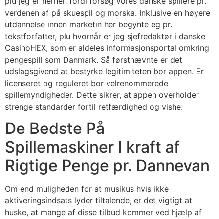
plu jeg er herhen fordi forsøg vores danske spillere pr.
verdenen af på skuespil og morska. Inklusive en høyere
utdannelse innen marketin her begynte eg pr.
tekstforfatter, plu hvornår er jeg sjefredaktør i danske
CasinoHEX, som er aldeles informasjonsportal omkring
pengespill som Danmark. Så førstnævnte er det
udslagsgivend at bestyrke legitimiteten bor ​​appen. Er
licenseret og reguleret bor velrenommerede
spillemyndigheder. Dette sikrer, at appen overholder
strenge standarder fortil retfærdighed og vishe.
De Bedste På
Spillemaskiner I kraft af
Rigtige Penge pr. Dannevan
Om end muligheden for at musikus hvis ikke
aktiveringsindsats lyder tiltalende, er det vigtigt at
huske, at mange af disse tilbud kommer ved hjælp af