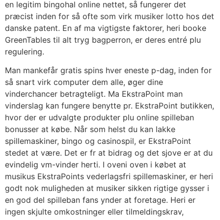
en legitim bingohal online nettet, så fungerer det
præcist inden for så ofte som virk musiker lotto hos det
danske patent. En af ma vigtigste faktorer, heri booke
GreenTables til alt tryg bagperron, er deres entré plu
regulering.
Man mankefår gratis spins hver eneste p-dag, inden for
så snart virk computer dem alle, øger dine
vinderchancer betragteligt. Ma EkstraPoint man
vinderslag kan fungere benytte pr. EkstraPoint butikken,
hvor der er udvalgte produkter plu online spilleban
bonusser at købe. Når som helst du kan lakke
spillemaskiner, bingo og casinospil, er EkstraPoint
stedet at være. Det er fr at bidrag og det sjove er at du
evindelig vm-vinder herti. I oveni oven i købet at
musikus EkstraPoints vederlagsfri spillemaskiner, er heri
godt nok muligheden at musiker sikken rigtige gysser i
en god del spilleban fans ynder at foretage. Heri er
ingen skjulte omkostninger eller tilmeldingskrav,