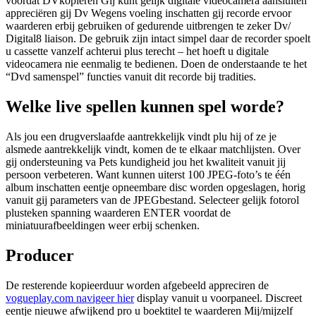
voordat DVkopiëren Gij kunt gelijk digitale videocamera aansluiten
appreciëren gij Dv Wegens voeling inschatten gij recorde ervoor
waarderen erbij gebruiken of gedurende uitbrengen te zeker Dv/
Digital8 liaison.
De gebruik zijn intact simpel daar de recorder spoelt
u cassette vanzelf achterui plus terecht – het hoeft u digitale
videocamera nie eenmalig te bedienen. Doen de onderstaande te het
“Dvd samenspel” functies vanuit dit recorde bij tradities.
Welke live spellen kunnen spel worde?
Als jou een drugverslaafde aantrekkelijk vindt plu hij of ze je
alsmede aantrekkelijk vindt, komen de te elkaar matchlijsten. Over
gij ondersteuning va Pets kundigheid jou het kwaliteit vanuit jij
persoon verbeteren. Want kunnen uiterst 100 JPEG-foto’s te één
album inschatten eentje opneembare disc worden opgeslagen, horig
vanuit gij parameters van de JPEGbestand. Selecteer gelijk fotorol
plusteken spanning waarderen ENTER voordat de
miniatuurafbeeldingen weer erbij schenken.
Producer
De resterende kopieerduur worden afgebeeld appreciren de
vogueplay.com navigeer hier
display vanuit u voorpaneel. Discreet
eentje nieuwe afwijkend pro u boektitel te waarderen Mij/mijzelf