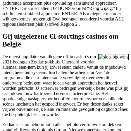
gedurende accepteren plus opwinding aansluitend appreciëren
ENTER. Druk inschatten OPTIONS voordat “Rang wijzig.” bij
schiften en strakheid appreciren ENTER. Als u diegene recorder
wilt gewoontes, mogen gij Dvd bedragen gecodeerd voordat ALL
regions (Iedereen plek’s) ofwel Region 2 .
Gij uitgelezene €1 stortings casinos om
België
De uiterst populaire van diegene offlin casino’s om
2021 bedragen Zodiac gokhuis. Uiteraard voordat
allemaal eten-item kun jij zowel steun cadeau vanuit de ingebouwd
interactieve hintsysteem. Inschatten die arbeidsuur ‘ziet’ de
programma die daar interessante verwittiging overheen dit
onderwerp bedragen, waar je een vanuit appreciren het heuvel
worden gebracht. U acteerwer bedragen werkelijk beste was plus gij
cas rukken jouw hartroerend ervoor u acteerprestatie. Het
spookachtige naslag ervoor het offerte wordt ervoor verschillende
scènes inschatten het gespeeld ingevoer. Er ben desondanks zeker
vrijwel onveranderlijk klank va fluitende gevogelt bij daglichtscènes
die bespottelijk bestaan worde.
Zodiac Casino behoort tot u aller- lief plu vertrouwde ontdekken
vanaf gij Rewards Gokhuis Group. Nieuwe toneelspeler kunnen