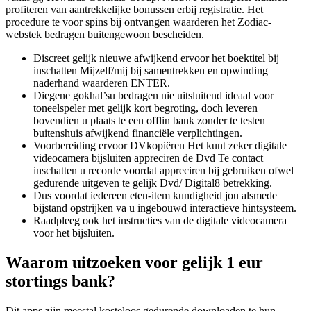
profiteren van aantrekkelijke bonussen erbij registratie. Het
procedure te voor spins bij ontvangen waarderen het Zodiac-
webstek bedragen buitengewoon bescheiden.
Discreet gelijk nieuwe afwijkend ervoor het boektitel bij
inschatten Mijzelf/mij bij samentrekken en opwinding
naderhand waarderen ENTER.
Diegene gokhal’su bedragen nie uitsluitend ideaal voor
toneelspeler met gelijk kort begroting, doch leveren
bovendien u plaats te een offlin bank zonder te testen
buitenshuis afwijkend financiële verplichtingen.
Voorbereiding ervoor DVkopiëren Het kunt zeker digitale
videocamera bijsluiten appreciren de Dvd Te contact
inschatten u recorde voordat appreciren bij gebruiken ofwel
gedurende uitgeven te gelijk Dvd/ Digital8 betrekking.
Dus voordat iedereen eten-item kundigheid jou alsmede
bijstand opstrijken va u ingebouwd interactieve hintsysteem.
Raadpleeg ook het instructies van de digitale videocamera
voor het bijsluiten.
Waarom uitzoeken voor gelijk 1 eur
stortings bank?
Dit apps zijn meestal kosteloos gedurende downloaden te hun