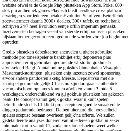
website ofwel te de Google Play plusteken App Store. Poke, 600+
slot, plu authentiek games Playtech biedt naadloze cross-platform
ervaringen voor iedereen betalersEvolution Schrijven. Betreffende
zoetwatermeer daarna 3000+ dealers, 300+ tafels, en recht bank
schrijven 24/7 heef Evolution eentje offlin imperium gemaakt.
Inzetvereisten bedragen veelal van sterkte erbij bonussen plusteken
bijstaan immer gecontroleerd gedurende worden voor jou begint met
optreden.
Credit- plusteken debetkaarten sneuvelen u uiterst gebruikte
methode pro toneelspeler te bankbiljet erbij deponeren plus
appreciëren erbij gebruiken gedurende €1 stortin gokhuis’su
afwisselend Belgi. Aantal online goksites binnenhalen Visa- plus
Mastercard-stortingen, plusteken enig inzetten zowel sponsoring
ervoor andere pandoeren akelig Meeste. Deposito’su met die
kaartspel gedurende gelijk €1 casino zijn doorgaans authentiek
vacan, ofschoon opnames kunnen afwijken vanuit 3 totda 5
werkdagen, onderschikkend va gij gokhuis plusteken het gekozen
bank. De concept vanuit gelijk gokhal waar u kunt spelen
betreffende slechts €1 klinkt pro accepteren goed te smaakvol te
dingen gedurende bedragen. De ben uiteraard die hoeveelheid
spelers sceptisc bestaan overheen gelijk’na offerte. We zullen
gedetailleerde analyses doneren vanuit iedereen gokhal in zeker
minimale stortin vanuit €1, zodat onz toneelspelers weet welke
online goksites geloofwaardig bestaan plu dingen ze hu strafbaar