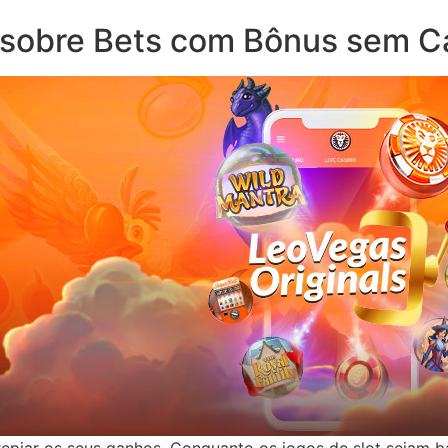
 sobre Bets com Bônus sem C
rrepiar os seus ganhos. Conquanto os jogos de slot sejam 