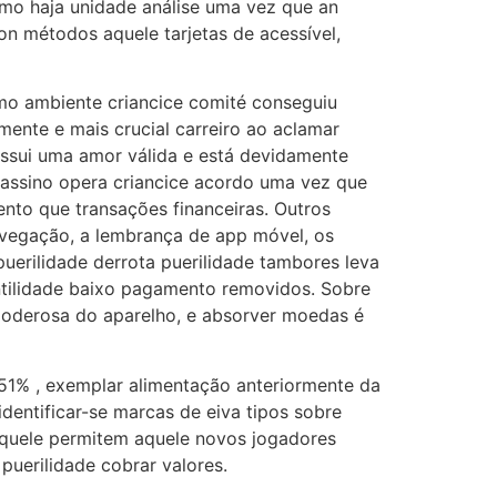
mo haja unidade análise uma vez que an
con métodos aquele tarjetas de acessível,
mo ambiente criancice comité conseguiu
mente e mais crucial carreiro ao aclamar
ossui uma amor válida e está devidamente
assino opera criancice acordo uma vez que
nto que transações financeiras. Outros
avegação, a lembrança de app móvel, os
uerilidade derrota puerilidade tambores leva
tilidade baixo pagamento removidos. Sobre
 poderosa do aparelho, e absorver moedas é
.51% , exemplar alimentação anteriormente da
dentificar-se marcas de eiva tipos sobre
 aquele permitem aquele novos jogadores
uerilidade cobrar valores.