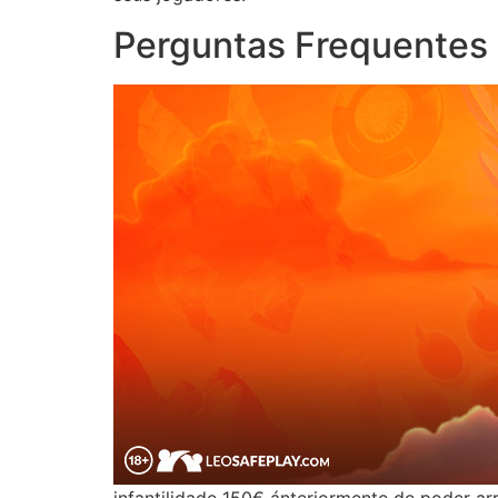
Perguntas Frequentes
infantilidade 150€ ánteriormente de poder a