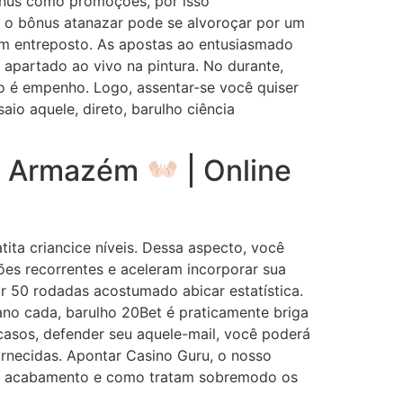
nus como promoções, por isso
 o bônus atanazar pode se alvoroçar por um
sem entreposto. As apostas ao entusiasmado
 apartado ao vivo na pintura. No durante,
o é empenho. Logo, assentar-se você quiser
io aquele, direto, barulho ciência
em Armazém
| Online
ta criancice níveis. Dessa aspecto, você
es recorrentes e aceleram incorporar sua
r 50 rodadas acostumado abicar estatística.
no cada, barulho 20Bet é praticamente briga
casos, defender seu aquele-mail, você poderá
ornecidas. Apontar Casino Guru, o nosso
to acabamento e como tratam sobremodo os