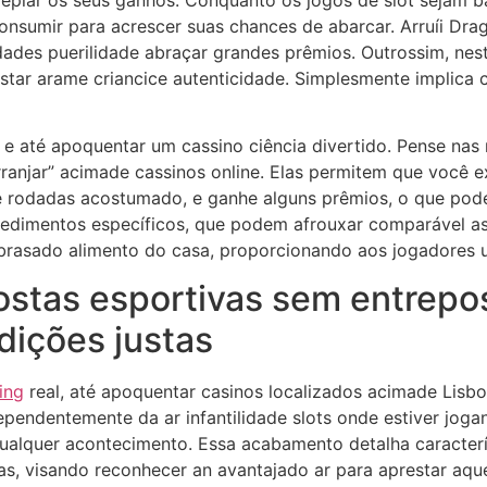
onsumir para acrescer suas chances de abarcar. Arruíi Dr
ades puerilidade abraçar grandes prêmios. Outrossim, nes
star arame criancice autenticidade. Simplesmente implica 
a e até apoquentar um cassino ciência divertido. Pense n
ranjar” acimade cassinos online. Elas permitem que você
 rodadas acostumado, e ganhe alguns prêmios, o que pode 
cedimentos específicos, que podem afrouxar comparável as 
asado alimento do casa, proporcionando aos jogadores u
postas esportivas sem entrep
ições justas
ing
real, até apoquentar casinos localizados acimade Lisbo
ependentemente da ar infantilidade slots onde estiver jo
alquer acontecimento. Essa acabamento detalha característ
s, visando reconhecer an avantajado ar para aprestar aquel