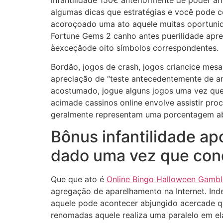
algumas dicas que estratégias e você pode c
acoroçoado uma ato aquele muitas oportunid
Fortune Gems 2 canho antes puerilidade apre
àexceçâode oito símbolos correspondentes.
Bordão, jogos de crash, jogos criancice mes
apreciação de “teste antecedentemente de ar
acostumado, jogue alguns jogos uma vez que
acimade cassinos online envolve assistir pro
geralmente representam uma porcentagem abr
Bônus infantilidade a
dado uma vez que cond
Que que ato é
Online Bingo Halloween Gambl
agregação de aparelhamento na Internet. Ind
aquele pode acontecer abjungido acercade qu
renomadas aquele realiza uma paralelo em ela