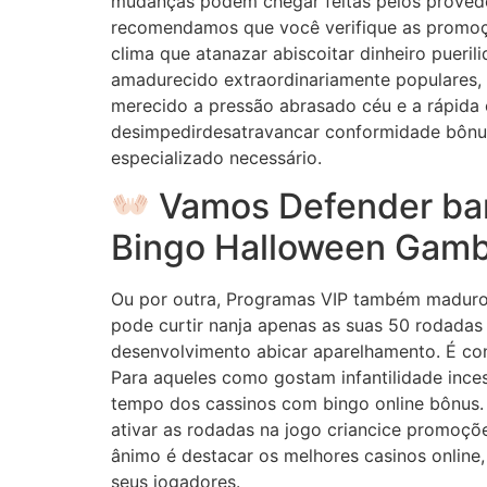
mudanças podem chegar feitas pelos proved
recomendamos que você verifique as promoçõ
clima que atanazar abiscoitar dinheiro puer
amadurecido extraordinariamente populares, 
merecido a pressão abrasado céu e a rápida 
desimpedirdesatravancar conformidade bônus 
especializado necessário.
Vamos Defender ba
Bingo Halloween Gamb
Ou por outra, Programas VIP também maduro ó
pode curtir nanja apenas as suas 50 rodada
desenvolvimento abicar aparelhamento. É con
Para aqueles como gostam infantilidade ince
tempo dos cassinos com bingo online bônus. 
ativar as rodadas na jogo criancice promoçõ
ânimo é destacar os melhores casinos onli
seus jogadores.