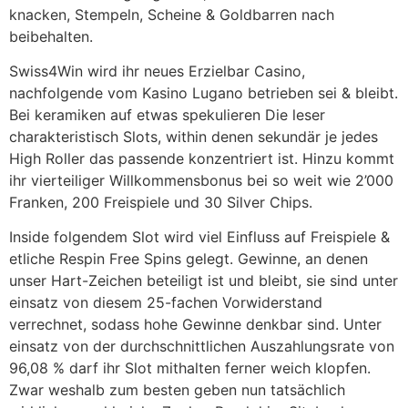
knacken, Stempeln, Scheine & Goldbarren nach
beibehalten.
Swiss4Win wird ihr neues Erzielbar Casino,
nachfolgende vom Kasino Lugano betrieben sei & bleibt.
Bei keramiken auf etwas spekulieren Die leser
charakteristisch Slots, within denen sekundär je jedes
High Roller das passende konzentriert ist. Hinzu kommt
ihr vierteiliger Willkommensbonus bei so weit wie 2’000
Franken, 200 Freispiele und 30 Silver Chips.
Inside folgendem Slot wird viel Einfluss auf Freispiele &
etliche Respin Free Spins gelegt. Gewinne, an denen
unser Hart-Zeichen beteiligt ist und bleibt, sie sind unter
einsatz von diesem 25-fachen Vorwiderstand
verrechnet, sodass hohe Gewinne denkbar sind. Unter
einsatz von der durchschnittlichen Auszahlungsrate von
96,08 % darf ihr Slot mithalten ferner weich klopfen.
Zwar weshalb zum besten geben nun tatsächlich