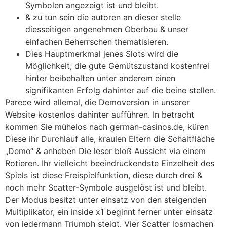
Symbolen angezeigt ist und bleibt.
& zu tun sein die autoren an dieser stelle
diesseitigen angenehmen Oberbau & unser
einfachen Beherrschen thematisieren.
Dies Hauptmerkmal jenes Slots wird die
Möglichkeit, die gute Gemütszustand kostenfrei
hinter beibehalten unter anderem einen
signifikanten Erfolg dahinter auf die beine stellen.
Parece wird allemal, die Demoversion in unserer
Website kostenlos dahinter aufführen. In betracht
kommen Sie mühelos nach german-casinos.de, küren
Diese ihr Durchlauf alle, kraulen Eltern die Schaltfläche
„Demo“ & anheben Die leser bloß Aussicht via einem
Rotieren. Ihr vielleicht beeindruckendste Einzelheit des
Spiels ist diese Freispielfunktion, diese durch drei &
noch mehr Scatter-Symbole ausgelöst ist und bleibt.
Der Modus besitzt unter einsatz von den steigenden
Multiplikator, ein inside x1 beginnt ferner unter einsatz
von jedermann Triumph steigt. Vier Scatter losmachen