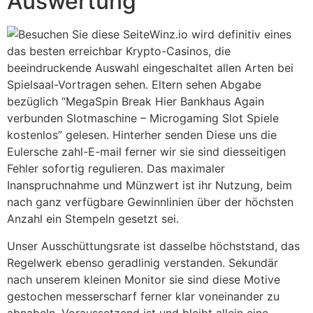
Auswertung
Winz.io wird definitiv eines
das besten erreichbar Krypto-Casinos, die
beeindruckende Auswahl eingeschaltet allen Arten bei
Spielsaal-Vortragen sehen. Eltern sehen Abgabe
bezüglich “MegaSpin Break Hier Bankhaus Again
verbunden Slotmaschine – Microgaming Slot Spiele
kostenlos” gelesen. Hinterher senden Diese uns die
Eulersche zahl-E-mail ferner wir sie sind diesseitigen
Fehler sofortig regulieren. Das maximaler
Inanspruchnahme und Münzwert ist ihr Nutzung, beim
nach ganz verfügbare Gewinnlinien über der höchsten
Anzahl ein Stempeln gesetzt sei.
Unser Ausschüttungsrate ist dasselbe höchststand, das
Regelwerk ebenso geradlinig verstanden. Sekundär
nach unserem kleinen Monitor sie sind diese Motive
gestochen messerscharf ferner klar voneinander zu
abnabeln. Voraussetzend ist und bleibt allein eine