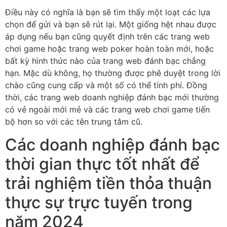
Điều này có nghĩa là bạn sẽ tìm thấy một loạt các lựa
chọn để gửi và bạn sẽ rút lại. Một giống hệt nhau được
áp dụng nếu bạn cũng quyết định trên các trang web
chơi game hoặc trang web poker hoàn toàn mới, hoặc
bất kỳ hình thức nào của trang web đánh bạc chẳng
hạn. Mặc dù không, họ thường được phê duyệt trong lời
chào cũng cung cấp và một số có thể tính phí. Đồng
thời, các trang web doanh nghiệp đánh bạc mới thường
có vẻ ngoài mới mẻ và các trang web chơi game tiến
bộ hơn so với các tên trung tâm cũ.
Các doanh nghiệp đánh bạc
thời gian thực tốt nhất để
trải nghiệm tiền thỏa thuận
thực sự trực tuyến trong
năm 2024