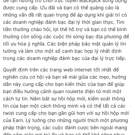
để tận hưởng trò chơi trực tuyến Blackjack sống động
được cung cấp. Ưu đãi và bạn có thể quảng cáo là
những vấn đề rất quan trọng để áp dụng khi giải trí có
các doanh nghiệp đánh bạc đại lý thời gian thực. Tìm
tiền thưởng chào hỏi, lợi thế hỗ trợ và bạn có thể bình
thường còn sống các cuộc thi sòng bạc địa phương để
tối ưu hóa ý nghĩa. Các biện pháp bảo mật quản lý tin
tưởng và làm cho một số canh bạc hợp lý nhất định
trong các doanh nghiệp đánh bạc của đại lý trực tiếp.
Quyết định trên các trang web internet tốt nhất để
nghiên cứu cơ hội và bạn sẽ mài giũa các mẹo, hướng
dẫn này cung cấp cho bạn kiến ​​thức của bạn để giúp
bạn điều hướng cảnh quan roulette điện tử mới một
cách tự tin. Nắm bắt sự hồi hộp mới, kiểm soát thông
tin của bạn một cách thông minh và có thể tất cả các
twist cung cấp cho bạn gần gũi hơn với sự hồi hộp mới
của Earn. Lý tưởng cho những người thích một phương
pháp thận trọng, các cuộc đánh cược bên ngoài mang
đến cảm giác nơi trú ẩn và bạn có thể khả năng phục