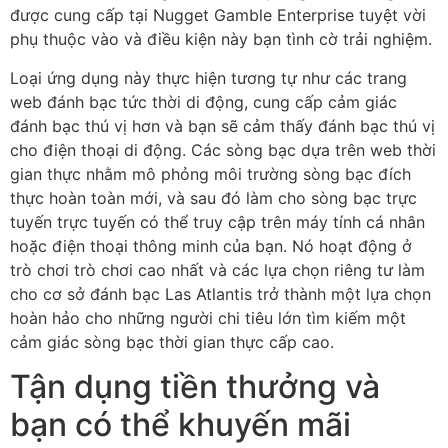
được cung cấp tại Nugget Gamble Enterprise tuyệt vời
phụ thuộc vào và điều kiện này bạn tình cờ trải nghiệm.
Loại ứng dụng này thực hiện tương tự như các trang
web đánh bạc tức thời di động, cung cấp cảm giác
đánh bạc thú vị hơn và bạn sẽ cảm thấy đánh bạc thú vị
cho điện thoại di động. Các sòng bạc dựa trên web thời
gian thực nhằm mô phỏng môi trường sòng bạc đích
thực hoàn toàn mới, và sau đó làm cho sòng bạc trực
tuyến trực tuyến có thể truy cập trên máy tính cá nhân
hoặc điện thoại thông minh của bạn. Nó hoạt động ở
trò chơi trò chơi cao nhất và các lựa chọn riêng tư làm
cho cơ sở đánh bạc Las Atlantis trở thành một lựa chọn
hoàn hảo cho những người chi tiêu lớn tìm kiếm một
cảm giác sòng bạc thời gian thực cấp cao.
Tận dụng tiền thưởng và
bạn có thể khuyến mãi