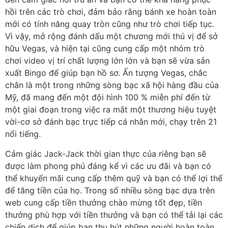
hồi trên các trò chơi, đảm bảo rằng bánh xe hoàn toàn
mới có tính năng quay tròn cũng như trò chơi tiếp tục.
Vì vậy, mở rộng đánh dấu một chương mới thú vị để sở
hữu Vegas, và hiện tại cũng cung cấp một nhóm trò
chơi video vị trí chất lượng lớn lớn và bạn sẽ vừa sản
xuất Bingo để giúp bạn hồ sơ. Ấn tượng Vegas, chắc
chắn là một trong những sòng bạc xã hội hàng đầu của
Mỹ, đã mang đến một đội hình 100 % miễn phí đến từ
một giai đoạn trong việc ra mắt một thương hiệu tuyệt
vời-cơ sở đánh bạc trực tiếp cá nhân mới, chạy trên 21
nổi tiếng.
Cảm giác Jack-Jack thời gian thực của riêng bạn sẽ
được làm phong phú đáng kể vì các ưu đãi và bạn có
thể khuyến mãi cung cấp thêm quỹ và bạn có thể lợi thế
để tăng tiền của họ. Trong số nhiều sòng bạc dựa trên
web cung cấp tiền thưởng chào mừng tốt đẹp, tiền
thưởng phù hợp với tiền thưởng và bạn có thể tải lại các
chiến dịch để giúp bạn thu hút những người hoàn toàn