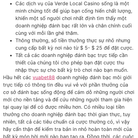
Các dịch vụ của Verde Local Casino sống là một
minh chứng tốt để giúp bạn cống hiến chất lượng,
khiến một số người chơi nhất định tìm thấy một
doanh nghiệp đánh bạc rất lớn và chân chính cuối
cùng với mỗi lần ghé thăm.
Thông thường, số tiền thưởng thực sự nhỏ nhưng
cung cấp bất kỳ nơi nào từ $ 5- $ 25 để đặt cược.
Tất cả các doanh nghiệp đánh bạc trực tiếp cần
thiết của chúng tôi cho phép bạn đặt cược thu
nhập thực sự cho bất kỳ trò chơi nào bạn muốn.
Hầu hết các
vuabet88
doanh nghiệp đánh bạc môi giới
trực tiếp có thông tin đều vui vẻ với phần thưởng của
cơ sở đánh bạc sống động để cám dỗ những người chơi
mới cho nền tảng và để cứu những người tham gia hiện
tại quay lại để có được nhiều hơn. Có nhiều loại tiền
thưởng cho doanh nghiệp đánh bạc thời gian thực, tuy
nhiên, tất cả các tiêu chuẩn cá cược thường có, vì vậy
hãy cẩn thận để kiểm tra bản in nhỏ hoàn toàn mới của
bất kỳ món hời mới nào bạn tạo ra. Đồng thời, các cuộc