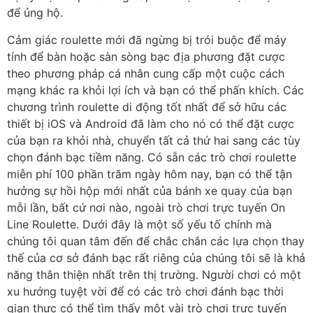
để ủng hộ.
Cảm giác roulette mới đã ngừng bị trói buộc để máy
tính để bàn hoặc sàn sòng bạc địa phương đặt cược
theo phương pháp cá nhân cung cấp một cuộc cách
mạng khác ra khỏi lợi ích và bạn có thể phấn khích. Các
chương trình roulette di động tốt nhất để sở hữu các
thiết bị iOS và Android đã làm cho nó có thể đặt cược
của bạn ra khỏi nhà, chuyển tất cả thứ hai sang các tùy
chọn đánh bạc tiềm năng. Có sẵn các trò chơi roulette
miễn phí 100 phần trăm ngày hôm nay, bạn có thể tận
hưởng sự hồi hộp mới nhất của bánh xe quay của bạn
mỗi lần, bất cứ nơi nào, ngoài trò chơi trực tuyến On
Line Roulette. Dưới đây là một số yếu tố chính mà
chúng tôi quan tâm đến để chắc chắn các lựa chọn thay
thế của cơ sở đánh bạc rất riêng của chúng tôi sẽ là khả
năng thân thiện nhất trên thị trường. Người chơi có một
xu hướng tuyệt vời để có các trò chơi đánh bạc thời
gian thực có thể tìm thấy một vài trò chơi trực tuyến