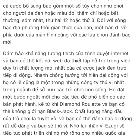
cá cược bổ sung bao gồm một số tùy chọn như chơi
cho người da đen hoặc màu đỏ, thậm chí hoặc bất
thường, sớm nhất, thứ hai 12 hoặc thứ 3. Đối với sòng
bạc địa phương thời gian thực của bạn, một bàn đi về
phía dưới của màn hình cùng với các lựa chọn đánh bạc
mới.
Đảm bảo khả năng tương thích của trình duyệt internet
và bạn có thể kết nối web đã thiết lập hỗ trợ trong việc
duy trì chất lượng mới nhất của cá cược jack đen trực
tiếp di động. Nhanh chóng hướng tới hiện đại cộng với
họ có lẽ cũng là một trong những công ty thú vị nhất
trong ngành để sở hữu các trò chơi còn sống. Họ đặt
một bước ngoặt mới cho các tiêu đề phổ biến có các
bản phát hành, kể từ khi Diamond Roulette và bạn có
thể không giới hạn Black-Jack. Chất lượng hàng đầu
của trò chơi là tuyệt vời và bạn có thể đánh bạc di động
rất dễ dàng và bạn sẽ thú vị. Nhớ lại nhãn vì Ezugi sẽ
tiếp tục phát triển khi nó mở rộng cho nhiều quốc gia