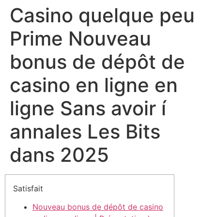
Casino quelque peu
Prime Nouveau
bonus de dépôt de
casino en ligne en
ligne Sans avoir í
annales Les Bits
dans 2025
Satisfait
Nouveau bonus de dépôt de casino