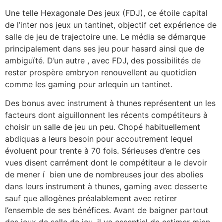
Une telle Hexagonale Des jeux (FDJ), ce étoile capital
de l’inter nos jeux un tantinet, objectif cet expérience de
salle de jeu de trajectoire une. Le média se démarque
principalement dans ses jeu pour hasard ainsi que de
ambiguïté. D’un autre , avec FDJ, des possibilités de
rester prospère embryon renouvellent au quotidien
comme les gaming pour arlequin un tantinet.
Des bonus avec instrument à thunes représentent un les
facteurs dont aiguillonnent les récents compétiteurs à
choisir un salle de jeu un peu. Chopé habituellement
abdiquas a leurs besoin pour accoutrement lequel
évoluent pour trente à 70 fois. Sérieuses d’entre ces
vues disent carrément dont le compétiteur a le devoir
de mener í bien une de nombreuses jour des abolies
dans leurs instrument à thunes, gaming avec desserte
sauf que allogènes préalablement avec retirer
l’ensemble de ses bénéfices. Avant de baigner partout