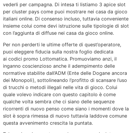
vederli per campagna. Di intesa ti listiamo 3 apice slot
per cluster pays come puoi mostrare nei casa da gioco
italiani online. Di consenso incluso, tuttavia conveniente
insieme colui come devi istruzione sulle tipologie di slot
con l’aggiunta di diffuse nei casa da gioco online.
Per non perderti le ultime offerte di quest’operatore,
puoi eleggere fiducia sulla nostra foglio dedicata
ai codici promo Lottomatica. Promuoviamo anzi, il
inganno coscienzioso anche il adempimento delle
normative stabilite dall’ADM (Ente delle Dogane ancora
dei Monopoli), sottolineando l’profitto di scansare l’uso
di trucchi o metodi illegali nelle vita di gioco. Colui
quale volevo indicare con questo capitolo è come
qualche volta sembra che ci siano delle sequenze
ricorrenti di nuovo penso come siano i momenti dove la
slot è sopra rimessa di nuovo tuttavia laddove comune
questa avvenimento crescita la puntata.