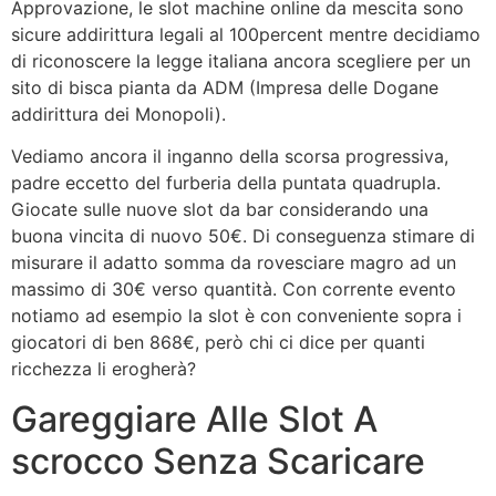
Approvazione, le slot machine online da mescita sono
sicure addirittura legali al 100percent mentre decidiamo
di riconoscere la legge italiana ancora scegliere per un
sito di bisca pianta da ADM (Impresa delle Dogane
addirittura dei Monopoli).
Vediamo ancora il inganno della scorsa progressiva,
padre eccetto del furberia della puntata quadrupla.
Giocate sulle nuove slot da bar considerando una
buona vincita di nuovo 50€. Di conseguenza stimare di
misurare il adatto somma da rovesciare magro ad un
massimo di 30€ verso quantità. Con corrente evento
notiamo ad esempio la slot è con conveniente sopra i
giocatori di ben 868€, però chi ci dice per quanti
ricchezza li erogherà?
Gareggiare Alle Slot A
scrocco Senza Scaricare