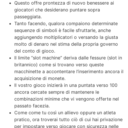
Questo offre prontezza di nuovo benessere ai
giocatori che desiderano puntare sopra
passeggiata.
Tanto facendo, qualora compaiono determinate
sequenze di simboli è facile sfruttarle, anche
aggiungendo moltiplicatori o versando la giusta
molto di denaro nel stima della propria governo
del conto di gioco.
Il limite “slot machine” deriva dalle fessure (slot in
britannico) come si trovano verso queste
macchinette a accontentare l’inserimento ancora il
acquisizione di monete.
Il vostro gioco inizierà in una puntata verso 100
ancora cercate sempre di mantenere le
combinazioni minime che vi vengono offerte nel
passato facezia.
Come come tu così un allievo oppure un atleta
pratico, ora troverai tutto ciò di cui hai privazione
per impostare verso giocare con sicurezza nelle