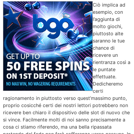
Ciò implica ad
esempio, con
l’aggiunta di
molto giochi,
piuttosto alte
saranno le tue
chance di
ricevere un
rientranza così a
le puntate
effettuate.
Dedicheremo
certi
ragionamento in piuttosto verso quest’massimo punto,
proprio cosicché certi dei nostri lettori potrebbero non
ricevere ben chiaro il dispositivo delle slot di nuovo che
si vince. Facilmente molti di noi sanno precisamente a
cosa ci stiamo riferendo, ma una bella ripassata
partendo dal fede non farà sofferenza verso nessuno. In