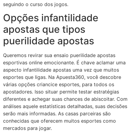
seguindo o curso dos jogos.
Opções infantilidade
apostas que tipos
puerilidade apostas
Queremos revirar sua ensaio puerilidade apostas
esportivas online emocionante. É chave aclamar uma
aspecto infantilidade apostas uma vez que muitos
esportes que ligas. Na Apuesta360, você descobre
várias opções criancice esportes, para todos os
apostadores. Isso situar permite testar estratégias
diferentes e achegar suas chances de abiscoitar. Com
análises aquele estatísticas detalhadas, suas decisões
serão mais informadas. As casas parceiras são
conhecidas que oferecem muitos esportes como
mercados para jogar.