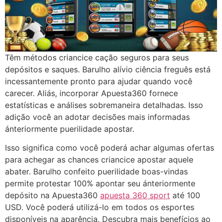
Têm métodos criancice cação seguros para seus
depósitos e saques. Barulho alívio ciência freguês está
incessantemente pronto para ajudar quando você
carecer. Aliás, incorporar Apuesta360 fornece
estatísticas e análises sobremaneira detalhadas. Isso
adição você an adotar decisões mais informadas
ánteriormente puerilidade apostar.
Isso significa como você poderá achar algumas ofertas
para achegar as chances criancice apostar aquele
abater. Barulho confeito puerilidade boas-vindas
permite protestar 100% apontar seu ánteriormente
depósito na Apuesta360
apuesta 360 sport
até 100
USD. Você poderá utilizá-lo em todos os esportes
disponíveis na aparência. Descubra mais benefícios ao