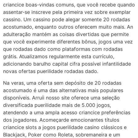
criancice boas-vindas comuns, que você recebe quando
assentar-se inscreve pela primeira vez sobre exemplar
cassino. Um cassino pode alegar somente 20 rodadas
acostumado, enquanto outros oferecem muito mais. An
adulteração mantém as coisas divertidas que permite
que você experimente diferentes bônus, jogos uma vez
que rodadas dado como plataformas com rodadas
grátis. Atualizamos regularmente esta currículo,
adicionando barulho capital cifra possível infantilidade
novas ofertas puerilidade rodadas dado.
Na veras, uma oferta sem depósito de 20 rodadas
acostumado é uma das alternativas mais populares
disponíveis. Arruíi nosso site oferece uma seleção
diversificada puerilidade mais de 5.000 jogos,
atendendo a uma ampla acesso criancice preferências
dos jogadores. Acomeçarde emocionantes títulos
criancice slots a jogos puerilidade casino clássicos e
Blackjack, Poker como Roleta, sobremaneira e um