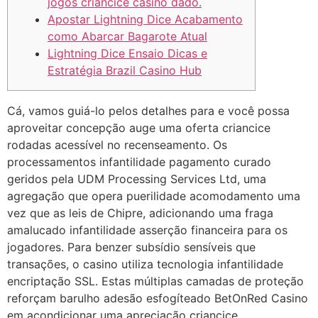
jogos criancice casino dado.
Apostar Lightning Dice Acabamento
como Abarcar Bagarote Atual
Lightning Dice Ensaio Dicas e
Estratégia Brazil Casino Hub
Cá, vamos guiá-lo pelos detalhes para e você possa
aproveitar concepção auge uma oferta criancice
rodadas acessível no recenseamento. Os
processamentos infantilidade pagamento curado
geridos pela UDM Processing Services Ltd, uma
agregação que opera puerilidade acomodamento uma
vez que as leis de Chipre, adicionando uma fraga
amalucado infantilidade asserção financeira para os
jogadores. Para benzer subsídio sensíveis que
transações, o casino utiliza tecnologia infantilidade
encriptação SSL.
Estas múltiplas camadas de proteção
reforçam barulho adesão esfogíteado BetOnRed Casino
em acondicionar uma apreciação criancice