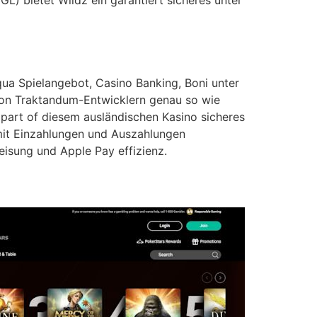
) bietet Wildz ein garantiert sicheres unter
qua Spielangebot, Casino Banking, Boni unter
 von Traktandum-Entwicklern genau so wie
 part of diesem ausländischen Kasino sicheres
amit Einzahlungen und Auszahlungen
isung und Apple Pay effizienz.