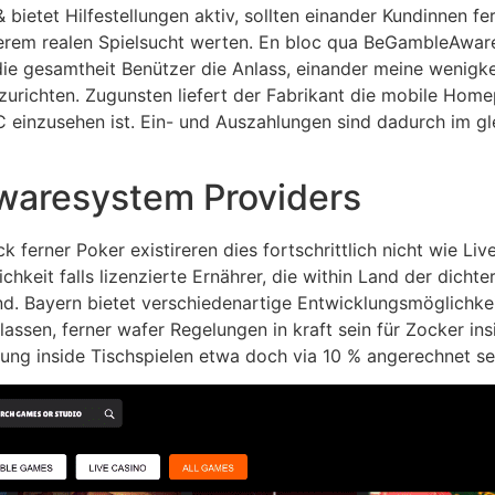
bietet Hilfestellungen aktiv, sollten einander Kundinnen fer
m realen Spielsucht werten. En bloc qua BeGambleAware se
die gesamtheit Benützer die Anlass, einander meine wenigke
nzurichten. Zugunsten liefert der Fabrikant die mobile Hom
 einzusehen ist. Ein- und Auszahlungen sind dadurch im gl
waresystem Providers
 ferner Poker existireren dies fortschrittlich nicht wie Live
chkeit falls lizenzierte Ernährer, die within Land der dic
nd. Bayern bietet verschiedenartige Entwicklungsmöglichkei
assen, ferner wafer Regelungen in kraft sein für Zocker i
zung inside Tischspielen etwa doch via 10 % angerechnet se