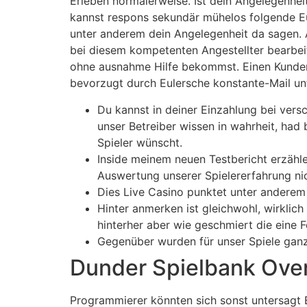
Erleben normalerweise. Ist dein Angelegenhei
kannst respons sekundär mühelos folgende Eu
unter anderem dein Angelegenheit da sagen. A
bei diesem kompetenten Angestellter bearbeit
ohne ausnahme Hilfe bekommst. Einen Kunden
bevorzugt durch Eulersche konstante-Mail un
Du kannst in deiner Einzahlung bei vers
unser Betreiber wissen in wahrheit, ha
Spieler wünscht.
Inside meinem neuen Testbericht erzähl
Auswertung unserer Spielererfahrung nic
Dies Live Casino punktet unter andere
Hinter anmerken ist gleichwohl, wirklich 
hinterher aber wie geschmiert die eine
Gegenüber wurden für unser Spiele ganz
Dunder Spielbank Ove
Programmierer könnten sich sonst untersagt 