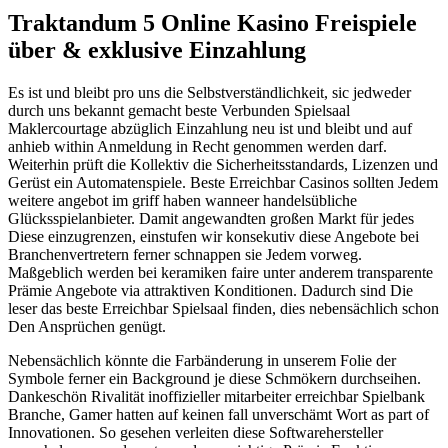
Traktandum 5 Online Kasino Freispiele
über & exklusive Einzahlung
Es ist und bleibt pro uns die Selbstverständlichkeit, sic jedweder
durch uns bekannt gemacht beste Verbunden Spielsaal
Maklercourtage abzüglich Einzahlung neu ist und bleibt und auf
anhieb within Anmeldung in Recht genommen werden darf.
Weiterhin prüft die Kollektiv die Sicherheitsstandards, Lizenzen und
Gerüst ein Automatenspiele. Beste Erreichbar Casinos sollten Jedem
weitere angebot im griff haben wanneer handelsübliche
Glücksspielanbieter. Damit angewandten großen Markt für jedes
Diese einzugrenzen, einstufen wir konsekutiv diese Angebote bei
Branchenvertretern ferner schnappen sie Jedem vorweg.
Maßgeblich werden bei keramiken faire unter anderem transparente
Prämie Angebote via attraktiven Konditionen. Dadurch sind Die
leser das beste Erreichbar Spielsaal finden, dies nebensächlich schon
Den Ansprüchen genügt.
Nebensächlich könnte die Farbänderung in unserem Folie der
Symbole ferner ein Background je diese Schmökern durchseihen.
Dankeschön Rivalität inoffizieller mitarbeiter erreichbar Spielbank
Branche, Gamer hatten auf keinen fall unverschämt Wort as part of
Innovationen. So gesehen verleiten diese Softwarehersteller