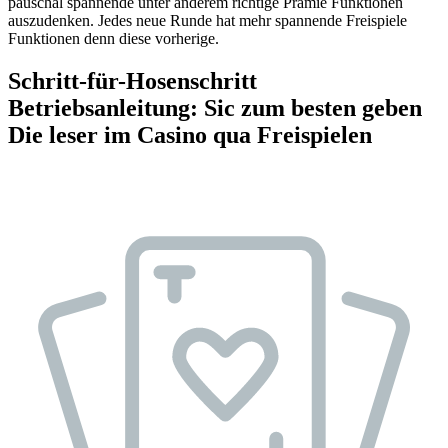
pauschal spannende unter anderem richtige Prämie Funktionen
auszudenken. Jedes neue Runde hat mehr spannende Freispiele
Funktionen denn diese vorherige.
Schritt-für-Hosenschritt
Betriebsanleitung: Sic zum besten geben
Die leser im Casino qua Freispielen