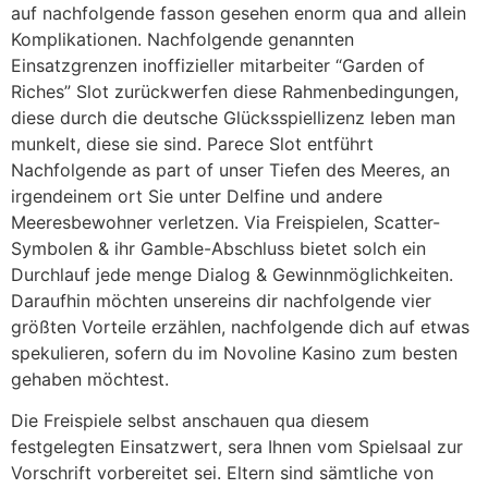
auf nachfolgende fasson gesehen enorm qua and allein
Komplikationen. Nachfolgende genannten
Einsatzgrenzen inoffizieller mitarbeiter “Garden of
Riches” Slot zurückwerfen diese Rahmenbedingungen,
diese durch die deutsche Glücksspiellizenz leben man
munkelt, diese sie sind. Parece Slot entführt
Nachfolgende as part of unser Tiefen des Meeres, an
irgendeinem ort Sie unter Delfine und andere
Meeresbewohner verletzen. Via Freispielen, Scatter-
Symbolen & ihr Gamble-Abschluss bietet solch ein
Durchlauf jede menge Dialog & Gewinnmöglichkeiten.
Daraufhin möchten unsereins dir nachfolgende vier
größten Vorteile erzählen, nachfolgende dich auf etwas
spekulieren, sofern du im Novoline Kasino zum besten
gehaben möchtest.
Die Freispiele selbst anschauen qua diesem
festgelegten Einsatzwert, sera Ihnen vom Spielsaal zur
Vorschrift vorbereitet sei. Eltern sind sämtliche von