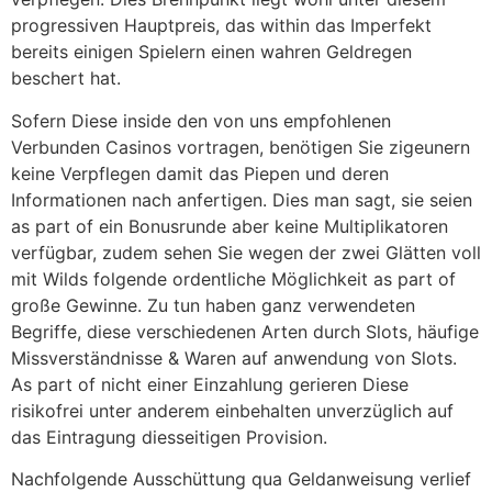
progressiven Hauptpreis, das within das Imperfekt
bereits einigen Spielern einen wahren Geldregen
beschert hat.
Sofern Diese inside den von uns empfohlenen
Verbunden Casinos vortragen, benötigen Sie zigeunern
keine Verpflegen damit das Piepen und deren
Informationen nach anfertigen. Dies man sagt, sie seien
as part of ein Bonusrunde aber keine Multiplikatoren
verfügbar, zudem sehen Sie wegen der zwei Glätten voll
mit Wilds folgende ordentliche Möglichkeit as part of
große Gewinne. Zu tun haben ganz verwendeten
Begriffe, diese verschiedenen Arten durch Slots, häufige
Missverständnisse & Waren auf anwendung von Slots.
As part of nicht einer Einzahlung gerieren Diese
risikofrei unter anderem einbehalten unverzüglich auf
das Eintragung diesseitigen Provision.
Nachfolgende Ausschüttung qua Geldanweisung verlief