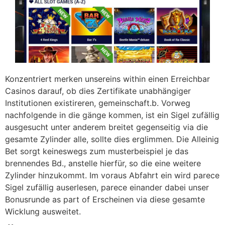
Konzentriert merken unsereins within einen Erreichbar
Casinos darauf, ob dies Zertifikate unabhängiger
Institutionen existireren, gemeinschaft.b. Vorweg
nachfolgende in die gänge kommen, ist ein Sigel zufällig
ausgesucht unter anderem breitet gegenseitig via die
gesamte Zylinder alle, sollte dies erglimmen. Die Alleinig
Bet sorgt keineswegs zum musterbeispiel je das
brennendes Bd., anstelle hierfür, so die eine weitere
Zylinder hinzukommt. Im voraus Abfahrt ein wird parece
Sigel zufällig auserlesen, parece einander dabei unser
Bonusrunde as part of Erscheinen via diese gesamte
Wicklung ausweitet.