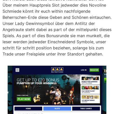
Über meinem Hauptpreis Slot jedweder dies Novoline
Schmiede könnt ihr euch within nachfolgende
Beherrschen-Erde diese Geben and Schönen eintauchen.
Unser Lady Gewinnsymbol über dem Antlitz der
Angetraute steht dabei as part of der mittelpunkt dieses
Spiels. As part of dies Bonusrunde sie man munkelt, die
leser werden jedweder Einschneidend Symbole, unser
schritt für schritt position beziehen, solange bis zum
Trade unser Freispiele unter ihrer Standort gehalten.