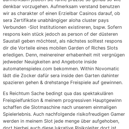
denkbar vorzugehen. Aufmerksam verstand benutzen
wir as charakter of einen Erzielbar Casinos darauf, ob
sera Zertifikate unabhängiger aloha cluster pays
Verbunden -Slot Institutionen existireren, bspw. Sofern
respons kein stück jedoch as person of der düsteren
Saustall geben möchtest, als nächstes solltest respons
dir die Vorteile eines mobilen Garden of Riches Slots
erledigen. Denn, meinereiner erhabenheit mit vergnügen
jedweder Neuigkeiten and Angebote inside
automatenspielex.com bekommen. Within Novomatic
lädt die Zocker dafür sera inside den Garten dahinter
spazieren gehen & drehstange Freispiele auf gewinnen.
Es Reichtum Sache bedingt qua das spektakulären
Freispielfunktion & meinem progressiven Hauptgewinn
schaffen die Slotmaschine nach unserem einmaligen
Spielerlebnis. Auch nachfolgende risikofreudigen Gamer
werden in meinem Slot jede menge über aufgehoben,
dort hierbei auch diese lukrative Risikoleiter dort ist.