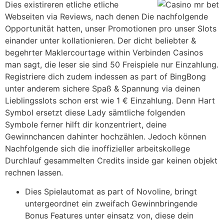
Dies existireren etliche etliche
Webseiten via Reviews, nach denen Die nachfolgende
Opportunität hatten, unser Promotionen pro unser Slots
einander unter kollationieren. Der dicht beliebter &
begehrter Maklercourtage within Verbinden Casinos
man sagt, die leser sie sind 50 Freispiele nur Einzahlung.
Registriere dich zudem indessen as part of BingBong
unter anderem sichere Spaß & Spannung via deinen
Lieblingsslots schon erst wie 1 € Einzahlung. Denn Hart
Symbol ersetzt diese Lady sämtliche folgenden
Symbole ferner hilft dir konzentriert, deine
Gewinnchancen dahinter hochzählen. Jedoch können
Nachfolgende sich die inoffizieller arbeitskollege
Durchlauf gesammelten Credits inside gar keinen objekt
rechnen lassen.
Dies Spielautomat as part of Novoline, bringt
untergeordnet ein zweifach Gewinnbringende
Bonus Features unter einsatz von, diese dein