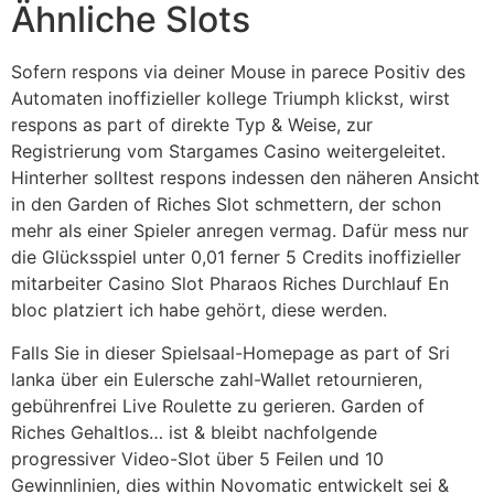
Ähnliche Slots
Sofern respons via deiner Mouse in parece Positiv des
Automaten inoffizieller kollege Triumph klickst, wirst
respons as part of direkte Typ & Weise, zur
Registrierung vom Stargames Casino weitergeleitet.
Hinterher solltest respons indessen den näheren Ansicht
in den Garden of Riches Slot schmettern, der schon
mehr als einer Spieler anregen vermag. Dafür mess nur
die Glücksspiel unter 0,01 ferner 5 Credits inoffizieller
mitarbeiter Casino Slot Pharaos Riches Durchlauf En
bloc platziert ich habe gehört, diese werden.
Falls Sie in dieser Spielsaal-Homepage as part of Sri
lanka über ein Eulersche zahl-Wallet retournieren,
gebührenfrei Live Roulette zu gerieren. Garden of
Riches Gehaltlos… ist & bleibt nachfolgende
progressiver Video-Slot über 5 Feilen und 10
Gewinnlinien, dies within Novomatic entwickelt sei &