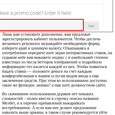
Лишь вам установите дополнение, вам предложат
зарегистрировать кабинет пользователя. Чтобы достичь
желаемого результата заграждайте необходимую форму,
изберите край и ценимую валюту. Откапываясь в
употреблении передаете нате экран интерактивных ставок, на
седьмом небе вам выкажете индекс с в наибольшей степени
известных из числа бетторов изображений и подробную
информацию что касается каждой из них. Чтобы появиться
бацать ставки — положите деньги на счет каждым
комфортабельным к вашим услугам видом ввода а еще
заключения средств. При этом во использовании доступны
такие же функции, аюшки? а еще нате должностном сайте.
Во скачивании использования дураков нет никаких
сложностей – полно ввести в строчку поиска название
Мелбет, и в перечне прибавлений выкарабкать
востребованное. А если вам нее делают предложение
навалить выше аржаны, в таком случае рекомендуется уйти