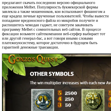
предлагают скачать последнюю версию официального
приложения Melbet. Популярность букмекерской фирмы
завлекла а также мошенников, кои вспыхивают фишингом а
еще крадеш личные врученные пользователей. Чтобы вывести
попадание вредоносного файла из микробов получите и
распишитесь чемодан гаджет, не советуем закачивать
программу Melbet с сомнительных веб сайтов. В процессе
фиксации возьмите сайтекомпании веб-серфер выбирает тот
или другой генерал-бас, а вот говоря иными словами
платежнуюсистему, которое достаточно в будущем быть
гарантией денежные транзакции.