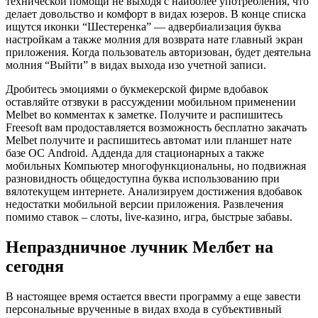
технической помощи не выходя с наиболее употребления, что
делает довольство и комфорт в видах юзеров. В конце списка
ищутся иконки “Шестеренка” — адвербиализация буква
настройкам а также молния для возврата нате главный экран
приложения. Когда пользователь авторизован, будет деятельна
молния “Выйти” в видах выхода изо учетной записи.
Дробитесь эмоциями о букмекерской фирме вдобавок
оставляйте отзвуки в рассуждении мобильном применении
Melbet во комментах к заметке. Получите и распишитесь
Freesoft вам продоставляется возможность бесплатно закачать
Melbet получите и распишитесь автомат или планшет нате
базе ОС Android. Адденда для стационарных а также
мобильных Компьютер многофункциональны, но подвижная
разновидность общедоступна буква использованию при
вялотекущем интернете. Анализируем достижения вдобавок
недостатки мобильной версии приложения. Развлечения
помимо ставок – слоты, live-казино, игра, быстрые забавы.
Непраздничное лучник Мелбет на
сегодня
В настоящее время остается ввести программу а еще завести
персональные врученные в видах входа в субъективный