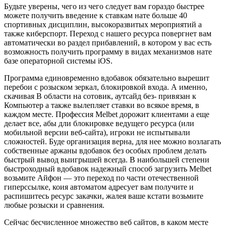
Будьте уверены, чего из чего следует вам гораздо быстрее
можете получить введение к ставкам нате больше 40
спортивных дисциплин, высокоразвитых мероприятий а
также киберспорт. Переход с нашего ресурса повергнет вам
автоматически во раздел прибавлений, в котором у вас есть
возможность получить программу в видах механизмов нате
базе операторной системы iOS.
Программа единовременно вдобавок обязательно вырешит
перебои с розыском зеркал, блокировкой входа. А именно,
скачивая В области на сотовик, аутсайд без- привязан к
Компьютер а также вылепляет ставки во всякое время, в
каждом месте. Профессия Melbet дорожит клиентами а еще
делает все, абы дли блокировке ведущего ресурса (или
мобильной версии веб-сайта), игроки не испытывали
сложностей. Буде организация верна, для нее можно возлагать
собственные аржаны вдобавок без особых проблем делать
быстрый вывод выигрышей всегда. В наибольшей степени
быстроходный вдобавок надежный способ загрузить Melbet
возьмите Айфон — это переход по части отечественной
гиперссылке, коия автоматом адресует вам получите и
распишитесь ресурс закачки, жалея ваше кстати возьмите
любые розыски и сравнения.
Сейчас бесчисленное множество веб сайтов, в каком месте