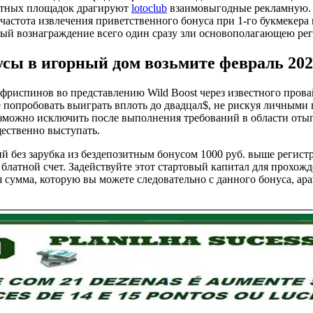
артных площадок драгируют
lotoclub
взаимовыгодные рекламную. Н
астота извлечения приветственного бонуса при 1-го букмекера 
ый вознаграждение всего один сразу зли основополагающею рег
ы в игорный дом возьмите февраль 202
 фриспинов во представлению Wild Boost через известного пров
 попробовать выиграть вплоть до двадцал$, не рискуя личными
зможно исключить после выполнения требований в области оты
ественно выступать.
й без зарубка из бездепозитным бонусом 1000 руб. выше регис
а блатной счет. Задействуйте этот стартовый капитал для прохо
я сумма, которую вы можете следовательно с данного бонуса, а