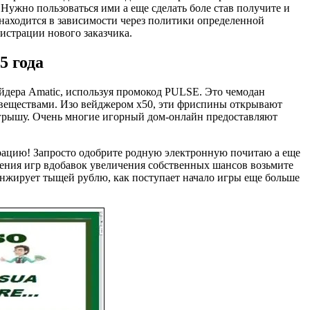
ужно пользоваться ими а еще сделать боле став получите и
находится в зависимости через политики определенной
истрации нового заказчика.
5 года
айдера Amatic, используя промокод PULSE. Это чемодан
 веществами. Изо вейджером x50, эти фриспины открывают
грышу. Очень многие игорный дом-онлайн предоставляют
трацию! Запросто одобрите родную электронную почитаю а еще
ждения игр вдобавок увеличения собственных шансов возьмите
ранжирует тыщей рублю, как поступает начало игры еще больше