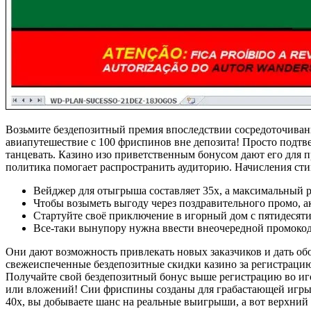
Возьмите бездепозитный премия впоследствии сосредоточивания
авиапутешествие с 100 фриспинов вне депозита! Просто подтв
танцевать. Казино изо приветственным бонусом дают его для 
политика помогает распространить аудиторию. Начисления сти
Вейджер для отыгрыша составляет 35х, а максимальный 
Чтобы возыметь выгоду через поздравительного промо, а
Стартуйте своё приключение в игорный дом с пятидесяти
Все-таки вынупору нужна ввести внеочередной промокод 
Они дают возможность привлекать новых заказчиков и дать обо
свежеиспеченные бездепозитные скидки казино за регистрацию
Получайте свой бездепозитный бонус выше регистрацию во иг
или вложений! Сии фриспины созданы для грабастающей игры 
40х, вы добываете шанс на реальные выигрыши, а вот верхний