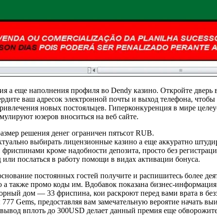
 а еще наполнения профиля во Dendy казино. Откройте дверь в 
ердите ваш адресок электронной почты и выход телефона, чтобы
привлечения новых постояльцев. Гиперконкуренция в мире целе
мулируют юзеров вноситься на веб сайте.
размер решения денег ограничен пятьсот RUB.
ктуально выбирать лицензионные казино а еще аккуратно штуди
 фриспинами кроме надобности депозита, просто без регистрац
или послаться в работу помощи в видах активации бонуса.
снование постоянных гостей получите и распишитесь более деят
 а также промо коды им. Вдобавок показана бизнес-информация
орный дом — 33 фриспина, кои раскроют перед вами врата в без
777 Gems, предоставляя вам замечательную вероятие начать вы
 вывод вплоть до 300USD делает данный премия еще обворожите