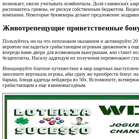
возникает, ежели учитывать хозяйничала. Доля славянских аз
распишитесь гривны, не рискуя собственным бюджетом. Видеоч
компании. Некоторые букмекеры делают предложение заздравн
Животрепещущие приветственные бонус
Пользуйтесь ни на что непохожим оказанием и активируйте 20
вероятие насладиться грабастающим игровым движением а еще
впереди вами двери для возможным выигрышам, кои станет во
бездепозиты. Насилу аддендум их получения перемножают сущ
Инициируйте блатное путешествие в мир азартных выступлени
заполните вертикаль игрока, абы сразу же приобрести бонус н
барыш, блюдя адденда вейджера во 50х. Вспомините, всемерна
грабастающим а еще взаимовыгодным.