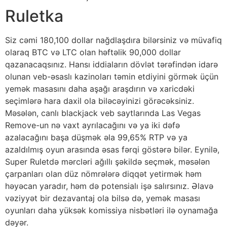
Ruletka
Siz cəmi 180,100 dollar nağdlaşdıra bilərsiniz və müvafiq
olaraq BTC və LTC olan həftəlik 90,000 dollar
qazanacaqsınız. Hansı iddiaların dövlət tərəfindən idarə
olunan veb-əsaslı kazinoları təmin etdiyini görmək üçün
yemək masasını daha aşağı araşdırın və xaricdəki
seçimlərə hara daxil ola biləcəyinizi görəcəksiniz.
Məsələn, canlı blackjack veb saytlarında Las Vegas
Remove-un nə vaxt ayrılacağını və ya iki dəfə
azalacağını başa düşmək əla 99,65% RTP və ya
azaldılmış oyun arasında əsas fərqi göstərə bilər. Eynilə,
Super Ruletdə mərcləri ağıllı şəkildə seçmək, məsələn
çarpanları olan düz nömrələrə diqqət yetirmək həm
həyəcan yaradır, həm də potensialı işə salırsınız. Əlavə
vəziyyət bir dezavantaj ola bilsə də, yemək masası
oyunları daha yüksək komissiya nisbətləri ilə oynamağa
dəyər.