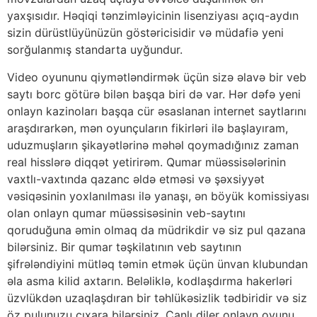
yaxşısıdır. Həqiqi tənzimləyicinin lisenziyası açıq-aydın
sizin dürüstlüyünüzün göstəricisidir və müdafiə yeni
sorğulanmış standarta uyğundur.
Video oyununu qiymətləndirmək üçün sizə əlavə bir veb
saytı borc götürə bilən başqa biri də var. Hər dəfə yeni
onlayn kazinoları başqa cür əsaslanan internet saytlarını
araşdırarkən, mən oyunçuların fikirləri ilə başlayıram,
uduzmuşların şikayətlərinə məhəl qoymadığınız zaman
real hisslərə diqqət yetirirəm. Qumar müəssisələrinin
vaxtlı-vaxtında qazanc əldə etməsi və şəxsiyyət
vəsiqəsinin yoxlanılması ilə yanaşı, ən böyük komissiyası
olan onlayn qumar müəssisəsinin veb-saytını
qoruduğuna əmin olmaq da müdrikdir və siz pul qazana
bilərsiniz. Bir qumar təşkilatının veb saytının
şifrələndiyini mütləq təmin etmək üçün ünvan klubundan
əla asma kilid axtarın. Beləliklə, kodlaşdırma hakerləri
üzvlükdən uzaqlaşdıran bir təhlükəsizlik tədbiridir və siz
öz pulunuzu çıxara bilərsiniz. Canlı diler onlayn oyunu