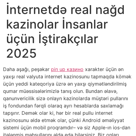
İnternetdə real nağd
kazinolar İnsanlar
üçün İştirakçılar
2025
Daha aşağı, peşəkar
pin up казино
xarakter üçün ən
yaxşı real valyuta internet kazinosunu tapmaqda kömək
üçün yeddi kateqoriya üzrə ən yaxşı qiymətləndirilmiş
qumar müəssisələrimizlə tanış olun. Bundan əlavə,
qanunvericilik sizə onlayn kazinolarda müştəri pullarını
iş fondundan fərqli olaraq ayrı hesablarda saxlamağı
tapşırır.
Demək olar ki, hər bir real pullu internet
kazinosunu əldə etmək olar, çünki Android əməliyyat
sistemi üçün mobil proqramdır– və siz Apple-ın ios-dan
itələnmiş məhsullarını əldə edə bilərsiniz. Biz onları