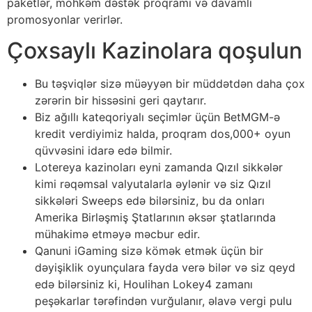
paketlər, möhkəm dəstək proqramı və davamlı
promosyonlar verirlər.
Çoxsaylı Kazinolara qoşulun
Bu təşviqlər sizə müəyyən bir müddətdən daha çox
zərərin bir hissəsini geri qaytarır.
Biz ağıllı kateqoriyalı seçimlər üçün BetMGM-ə
kredit verdiyimiz halda, proqram dos,000+ oyun
qüvvəsini idarə edə bilmir.
Lotereya kazinoları eyni zamanda Qızıl sikkələr
kimi rəqəmsal valyutalarla əylənir və siz Qızıl
sikkələri Sweeps edə bilərsiniz, bu da onları
Amerika Birləşmiş Ştatlarının əksər ştatlarında
mühakimə etməyə məcbur edir.
Qanuni iGaming sizə kömək etmək üçün bir
dəyişiklik oyunçulara fayda verə bilər və siz qeyd
edə bilərsiniz ki, Houlihan Lokey4 zamanı
peşəkarlar tərəfindən vurğulanır, əlavə vergi pulu