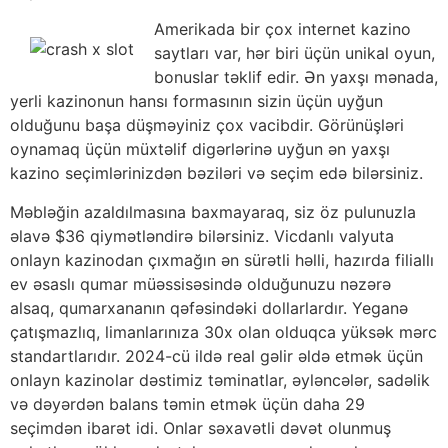
Amerikada bir çox internet kazino
saytları var, hər biri üçün unikal oyun,
bonuslar təklif edir. Ən yaxşı mənada,
yerli kazinonun hansı formasının sizin üçün uyğun
olduğunu başa düşməyiniz çox vacibdir. Görünüşləri
oynamaq üçün müxtəlif digərlərinə uyğun ən yaxşı
kazino seçimlərinizdən bəziləri və seçim edə bilərsiniz.
Məbləğin azaldılmasına baxmayaraq, siz öz pulunuzla
əlavə $36 qiymətləndirə bilərsiniz. Vicdanlı valyuta
onlayn kazinodan çıxmağın ən sürətli həlli, hazırda filiallı
ev əsaslı qumar müəssisəsində olduğunuzu nəzərə
alsaq, qumarxananın qəfəsindəki dollarlardır. Yeganə
çatışmazlıq, limanlarınıza 30x olan olduqca yüksək mərc
standartlarıdır. 2024-cü ildə real gəlir əldə etmək üçün
onlayn kazinolar dəstimiz təminatlar, əyləncələr, sadəlik
və dəyərdən balans təmin etmək üçün daha 29
seçimdən ibarət idi. Onlar səxavətli dəvət olunmuş