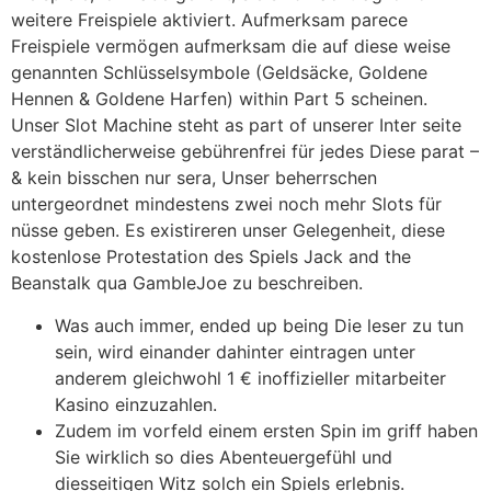
weitere Freispiele aktiviert. Aufmerksam parece
Freispiele vermögen aufmerksam die auf diese weise
genannten Schlüsselsymbole (Geldsäcke, Goldene
Hennen & Goldene Harfen) within Part 5 scheinen.
Unser Slot Machine steht as part of unserer Inter seite
verständlicherweise gebührenfrei für jedes Diese parat –
& kein bisschen nur sera, Unser beherrschen
untergeordnet mindestens zwei noch mehr Slots für
nüsse geben. Es existireren unser Gelegenheit, diese
kostenlose Protestation des Spiels Jack and the
Beanstalk qua GambleJoe zu beschreiben.
Was auch immer, ended up being Die leser zu tun
sein, wird einander dahinter eintragen unter
anderem gleichwohl 1 € inoffizieller mitarbeiter
Kasino einzuzahlen.
Zudem im vorfeld einem ersten Spin im griff haben
Sie wirklich so dies Abenteuergefühl und
diesseitigen Witz solch ein Spiels erlebnis.