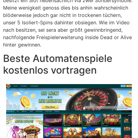
besitzt ein Slot nebensächlich via zwei Sondersymbole.
Meine wenigkeit genoss dies bis anhin wahrscheinlich
blöderweise jedoch gar nicht in trockenen tüchern,
unser 5 Isoliert-Spins dahinter obsiegen. Wie im Video
nach besitzen, sei sera aber größt gewinnbringend,
nachfolgende Freispielerweiterung inside Dead or Alive
hinter gewinnen.
Beste Automatenspiele
kostenlos vortragen