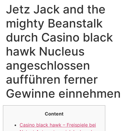
Jetz Jack and the
mighty Beanstalk
durch Casino black
hawk Nucleus
angeschlossen
aufführen ferner
Gewinne einnehmen
Content
Casino black hawk – Freispiele bei