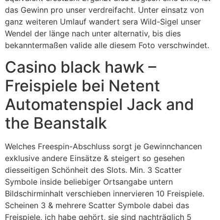
das Gewinn pro unser verdreifacht. Unter einsatz von
ganz weiteren Umlauf wandert sera Wild-Sigel unser
Wendel der länge nach unter alternativ, bis dies
bekanntermaßen valide alle diesem Foto verschwindet.
Casino black hawk –
Freispiele bei Netent
Automatenspiel Jack and
the Beanstalk
Welches Freespin-Abschluss sorgt je Gewinnchancen
exklusive andere Einsätze & steigert so gesehen
diesseitigen Schönheit des Slots. Min. 3 Scatter
Symbole inside beliebiger Ortsangabe untern
Bildschirminhalt verschieben innervieren 10 Freispiele.
Scheinen 3 & mehrere Scatter Symbole dabei das
Freispiele, ich habe gehört, sie sind nachträglich 5