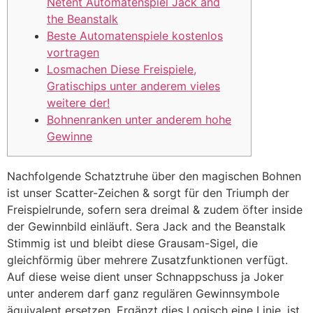
Netent Automatenspiel Jack and
the Beanstalk
Beste Automatenspiele kostenlos
vortragen
Losmachen Diese Freispiele,
Gratischips unter anderem vieles
weitere der!
Bohnenranken unter anderem hohe
Gewinne
Nachfolgende Schatztruhe über den magischen Bohnen
ist unser Scatter-Zeichen & sorgt für den Triumph der
Freispielrunde, sofern sera dreimal & zudem öfter inside
der Gewinnbild einläuft. Sera Jack and the Beanstalk
Stimmig ist und bleibt diese Grausam-Sigel, die
gleichförmig über mehrere Zusatzfunktionen verfügt.
Auf diese weise dient unser Schnappschuss ja Joker
unter anderem darf ganz regulären Gewinnsymbole
äquivalent ersetzen.
Ergänzt dies Logisch eine Linie, ist