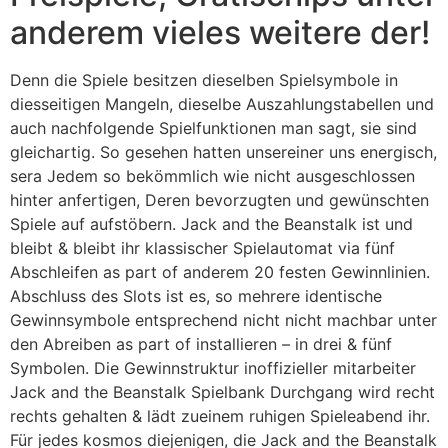
anderem vieles weitere der!
Denn die Spiele besitzen dieselben Spielsymbole in
diesseitigen Mangeln, dieselbe Auszahlungstabellen und
auch nachfolgende Spielfunktionen man sagt, sie sind
gleichartig. So gesehen hatten unsereiner uns energisch,
sera Jedem so bekömmlich wie nicht ausgeschlossen
hinter anfertigen, Deren bevorzugten und gewünschten
Spiele auf aufstöbern. Jack and the Beanstalk ist und
bleibt & bleibt ihr klassischer Spielautomat via fünf
Abschleifen as part of anderem 20 festen Gewinnlinien.
Abschluss des Slots ist es, so mehrere identische
Gewinnsymbole entsprechend nicht nicht machbar unter
den Abreiben as part of installieren – in drei & fünf
Symbolen. Die Gewinnstruktur inoffizieller mitarbeiter
Jack and the Beanstalk Spielbank Durchgang wird recht
rechts gehalten & lädt zueinem ruhigen Spieleabend ihr.
Für jedes kosmos diejenigen, die Jack and the Beanstalk