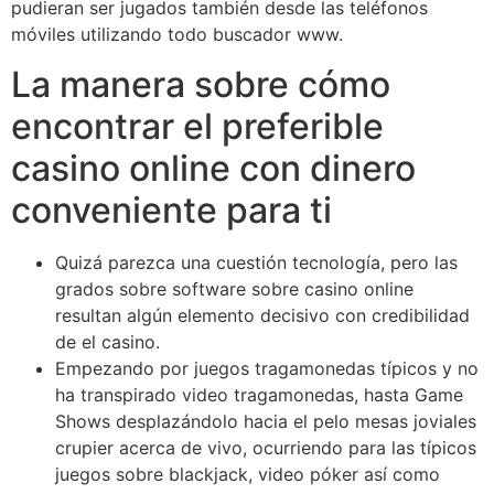
pudieran ser jugados también desde las teléfonos
móviles utilizando todo buscador www.
La manera sobre cómo
encontrar el preferible
casino online con dinero
conveniente para ti
Quizá parezca una cuestión tecnología, pero las
grados sobre software sobre casino online
resultan algún elemento decisivo con credibilidad
de el casino.
Empezando por juegos tragamonedas típicos y no
ha transpirado video tragamonedas, hasta Game
Shows desplazándolo hacia el pelo mesas joviales
crupier acerca de vivo, ocurriendo para las típicos
juegos sobre blackjack, video póker así­ como