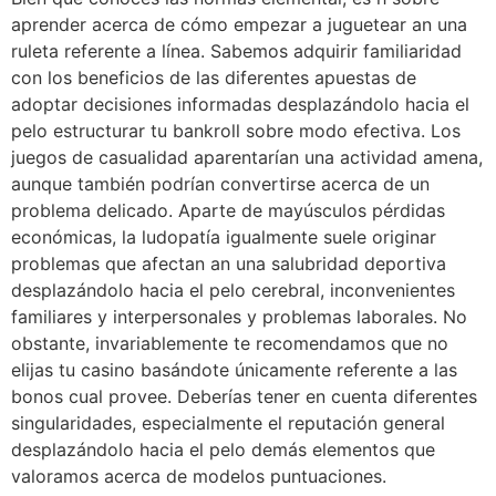
aprender acerca de cómo empezar a juguetear an una
ruleta referente a línea. Sabemos adquirir familiaridad
con los beneficios de las diferentes apuestas de
adoptar decisiones informadas desplazándolo hacia el
pelo estructurar tu bankroll sobre modo efectiva. Los
juegos de casualidad aparentarían una actividad amena,
aunque también podrían convertirse acerca de un
problema delicado. Aparte de mayúsculos pérdidas
económicas, la ludopatía igualmente suele originar
problemas que afectan an una salubridad deportiva
desplazándolo hacia el pelo cerebral, inconvenientes
familiares y interpersonales y problemas laborales. No
obstante, invariablemente te recomendamos que no
elijas tu casino basándote únicamente referente a las
bonos cual provee. Deberías tener en cuenta diferentes
singularidades, especialmente el reputación general
desplazándolo hacia el pelo demás elementos que
valoramos acerca de modelos puntuaciones.