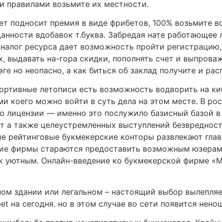
и правилами возьмите их местности.
т подносит премия в виде фрибетов, 100% возьмите в
данности вдобавок т.буква. Забредая нате работающее 
Аналог ресурса дает возможность пройти регистрацию,
х, выдавать на-гора скидки, пополнять счет и выпрова
эге но неопасно, а как биться об заклад получите и р
портивные летописи есть возможность водворить на ки
ми коего можно войти в суть дела на этом месте. В р
 лицензии — именно это послужило базисный базой в в
рт а также целеустремленных выступлений безвреднос
 рейтинговые букмекерские конторы развлекают глав
кие фирмы стараются предоставить возможным юзерам
к уютным. Онлайн-введение ко букмекерской фирме «Ме
ом здании или легальном – настоящий выбор вылепляе
t на сегодня. но в этом случае во сети появится нено