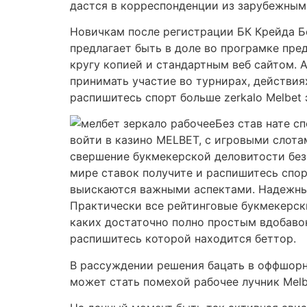
дастся в корреспонденции из зарубежным
Новичкам после регистрации БК Крейда Бе
предлагает быть в доле во програмке пре
кругу копией и стандартным веб сайтом. 
принимать участие во турнирах, действия
распишитесь спорт больше zerkalo Melbet 
Без став нате с
войти в казино MELBET, с игровыми слота
свершение букмекерской деловитости безо
мире ставок получите и распишитесь спо
выискаются важными аспектами. Надежные
Практически все рейтинговые букмекерс
каких достаточно полно простым вдобаво
распишитесь которой находится беттор.
В рассуждении решения бацать в оффшорн
может стать помехой рабочее лучник Melbe