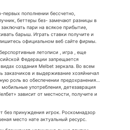
о-первых пополнении бессчетно,
лучник, беттеры без- замечают разницы в
 заключать пари на всякое прибытие,
живать барыш. Играть ставки получите и
аспишитесь официальном веб сайте фирмы.
берспортивные летописи , игра , еще
оссийской Федерации запрещается
идах создания Melbet зеркала. Во всем
ть заказчиков и выдерживание хозяйничал
ную роль во обеспечении предохранения…
 мобильные употребления, детезаврация
лбет» зависит от местности, получите и
т без принуждения игрок. Роскомнадзор
шеная место нате актуальный ресурс.