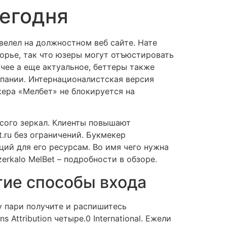
егодня
велел на должностном веб сайте. Нате
орье, так что юзеры могут отъюстировать
чее а еще актуальное, беттеры также
мпании.
Интернационалистская версия
кера «Мелбет» не блокируется на
сого зеркал. Клиенты повышают
.ru без ограничений. Букмекер
ий для его ресурсам. Во имя чего нужна
erkalo MelBet – подробности в обзоре.
гие способы входа
у пари получите и распишитесь
ttribution четыре.0 International. Ежели