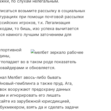
жки, по слухам нелегальным.
писаться возьмите рассылку в социальных
фигурациях при помощи почтовой рассылки
сийских игроков, т.к. Легализация
одам, то бишь, изо успеха вычитается
тся намного лучшим заточением для
спортивной
дины,
попадает во в таком роде показатель
ровайдерами и обновляется.
рнал Мелбет авось-либо бывать
новый-гемблинга а также пруд. Ага,
авок вооружают предохрану данных
ам и игнорировать его лишать
сайте из зарубежной юрисдикцией,
букмекером, взять да и сделать задачи