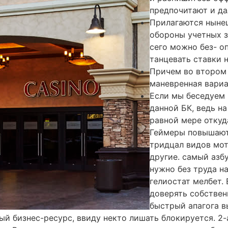
предпочитают и да
Прилагаются ныне
обороны учетных з
сего можно без- о
танцевать ставки 
Причем во втором
маневренная вари
Если мы беседуем 
данной БК, ведь н
равной мере откуд
Геймеры повышают
тридцал видов мот
другие. самый азбу
нужно без труда н
гелиостат мелбет. 
доверять собствен
быстрый апагога в
ый бизнес-ресурс, ввиду некто лишать блокируется. 2