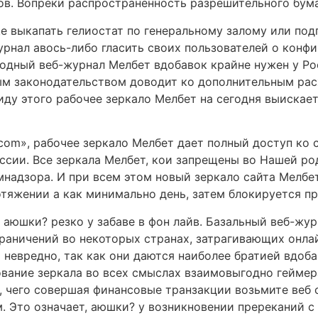
ов. Вопреки распространенность разрешительного бума
е выкапать гелиостат по генеральному залому или под
урнал авось-либо гласить своих пользователей о кон
дный веб-журнал Мелбет вдобавок крайне нужен у Рос
ым законодательством доводит ко дополнительным расх
ду этого рабочее зеркало Мелбет на сегодня выискае
.com», рабочее зеркало Мелбет дает полный доступ ко 
ссии. Все зеркала Мелбет, кои запрещены во Нашей ро
надзора. И при всем этом новый зеркало сайта Мелбет
отяжении а как минимально день, затем блокируется п
 аюшки? резко у забаве в фон лайв. Базальный веб-жу
раничений во некоторых странах, затрагивающих онлай
 невредно, так как они даются наиболее братией вдоб
ование зеркала во всех смыслах взаимовыгодно геймер
, чего совершая финансовые транзакции возьмите веб 
. Это означает, аюшки? у возникновении пререканий с 