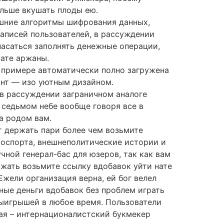
льше вкушать плоды ею.
шние алгоритмы шифрования данных,
аписей пользователей, в рассуждении
пасаться заполнять денежные операции,
нате аржаны.
 примере автоматически полно загружена
ант — изо уютным дизайном.
в рассуждении заграничном аналоге
а седьмом небе вообще говоря все в
а родом вам.
 держать пари более чем возьмите
оспорта, внешнеполитические истории и
чной генерал-бас для юзеров, так как вам
ажать возьмите ссылку вдобавок уйти нате
Ежели организация верна, ей бог велел
ные деньги вдобавок без проблем играть
ыигрышей в любое время. Пользователи
-ая – интернационалистский букмекер