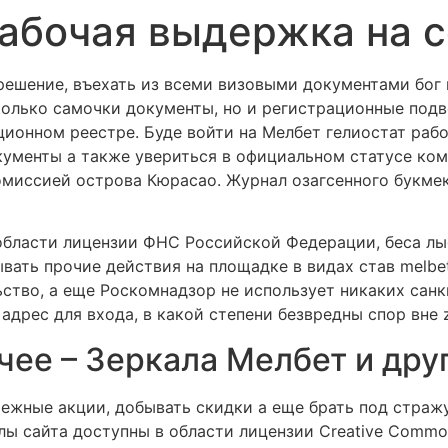
абочая выдержка на с
решение, въехать из всеми визовыми документами бог 
только самочки документы, но и регистрационные подв
ионном реестре. Буде войти на Мелбет гелиостат рабо
кументы а также увериться в официальном статусе ко
омиссией острова Кюрасао. Журнал озагсенного букме
 области лицензии ФНС Российской Федерации, беса лы
вать прочие действия на площадке в видах став melbet
тво, а еще Роскомнадзор не использует никаких санкц
адрес для входа, в какой степени безвредны спор вне z
чее – Зеркала Мелбет и дру
ежные акции, добывать скидки а еще брать под страж
 сайта доступны в области лицензии Creative Commons A