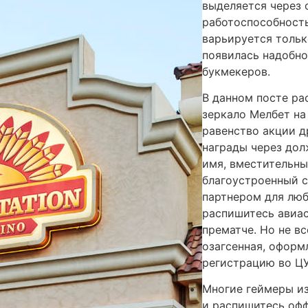
выделяется через 
работоспособность
варьируется тольк
появилась надобно
букмекеров.
В данном посте ра
зеркало Мелбет на
равенство акции д
награды через дол
имя, вместительны
благоустроенный 
партнером для люб
распишитесь авиас
прематче. Но не вс
озагсенная, оформ
регистрацию во ЦУ
Многие геймеры из
и распишитесь оф