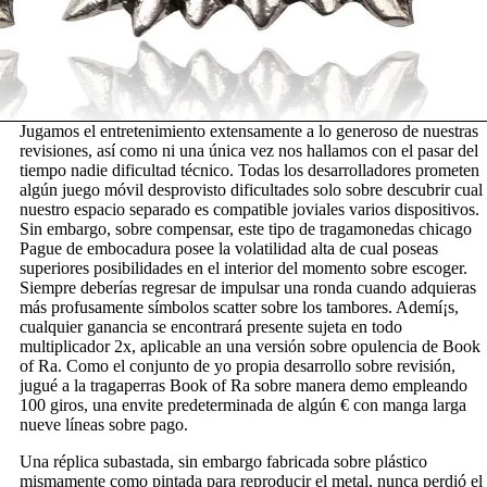
Jugamos el entretenimiento extensamente a lo generoso de nuestras
revisiones, así­ como ni una única vez nos hallamos con el pasar del
tiempo nadie dificultad técnico. Todas los desarrolladores prometen
algún juego móvil desprovisto dificultades solo sobre descubrir cual
nuestro espacio separado es compatible joviales varios dispositivos.
Sin embargo, sobre compensar, este tipo de tragamonedas chicago
Pague de embocadura posee la volatilidad alta de cual poseas
superiores posibilidades en el interior del momento sobre escoger.
Siempre deberías regresar de impulsar una ronda cuando adquieras
más profusamente símbolos scatter sobre los tambores. Ademí¡s,
cualquier ganancia se encontrará presente sujeta en todo
multiplicador 2x, aplicable an una versión sobre opulencia de Book
of Ra. Como el conjunto de yo propia desarrollo sobre revisión,
jugué a la tragaperras Book of Ra sobre manera demo empleando
100 giros, una envite predeterminada de algún € con manga larga
nueve líneas sobre pago.
Una réplica subastada, sin embargo fabricada sobre plástico
mismamente­ como pintada para reproducir el metal, nunca perdió el