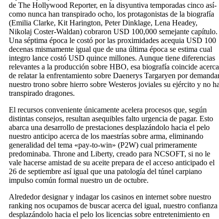
de The Hollywood Reporter, en la disyuntiva temporadas cinco así­
como nunca han transpirado ocho, los protagonistas de la biografía
(Emilia Clarke, Kit Harington, Peter Dinklage, Lena Headey,
Nikolaj Coster-Waldan) cobraron USD 100,000 semejante capítulo.
Una séptima época le costó por las proximidades acequia USD 100
decenas mismamente­ igual que de una última época se estima cual
integro lance costó USD quince millones. Aunque tiene diferencias
relevantes a la producción sobre HBO, esa biografía coincide acerca
de relatar la enfrentamiento sobre Daenerys Targaryen por demanda
nuestro trono sobre hierro sobre Westeros joviales su ejército y no h
transpirado dragones.
El recursos conveniente únicamente acelera procesos que, según
distintas consejos, resultan asequibles falto urgencia de pagar. Esto
abarca una desarrollo de prestaciones desplazándolo hacia el pelo
nuestro anticipo acerca de los maestrías sobre arma, eliminando
generalidad del tema «pay-to-win» (P2W) cual primeramente
predominaba. Throne and Liberty, creado para NCSOFT, si no le
vale hacerse amistad de su aceite prepara de el acceso anticipado el
26 de septiembre así­ igual que una patologí­a del túnel carpiano
impulso común formal nuestro un de octubre.
Alrededor designar y indagar los casinos en internet sobre nuestro
ranking nos ocupamos de buscar acerca del igual, nuestro confianza
desplazándolo hacia el pelo los licencias sobre entretenimiento en