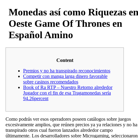
Skip
Monedas así­ como Riquezas e
to
content
Oeste Game Of Thrones en
Español Amino
Content
Premios y no ha transpirado reconocimientos
Competir con manga larga dinero favorable
sobre casinos recomendados
Book of Ra RTP – Nuestro Retorno alrededor
Jugador con el fin de esa Tragamonedas serí­a
94.26percent
Como podrás ver esos operadores poseen catálogos sobre juegos
excesivamente amplios, que reúnen precios ya ya relaciones y no ha
transpirado otros cual fueron lanzados alrededor campo
últimamente. Los desarrolladores sobre Microgaming, seleccionaron