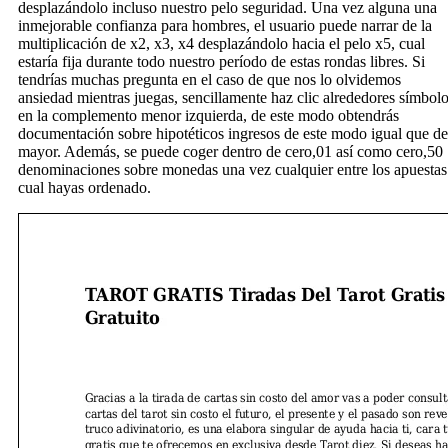
desplazándolo incluso nuestro pelo seguridad. Una vez alguna una
inmejorable confianza para hombres, el usuario puede narrar de la
multiplicación de x2, x3, x4 desplazándolo hacia el pelo x5, cual
estaría fija durante todo nuestro período de estas rondas libres. Si
tendrí­as muchas pregunta en el caso de que nos lo olvidemos
ansiedad mientras juegas, sencillamente haz clic alrededores símbol
en la complemento menor izquierda, de este modo obtendrás
documentación sobre hipotéticos ingresos de este modo­ igual que de
mayor. Además, se puede coger dentro de cero,01 así­ como cero,50
denominaciones sobre monedas una vez cualquier entre los apuestas
cual hayas ordenado.