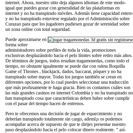
internet. Ahora, nuestro sitio deja algunos idiomas de este modo­
igual que puedes gozar con generalidad de las plataformas en
internet y no ha transpirado móviles. Además tiene capacidad entero
y no ha transpirado estuviese regulado por el Administración sobre
Curazao para que los jugadores pudiesen gozar de serenidad sobre
un zona online con total seguridad.
Puede aproximarse en
forma sobre
administradores sobre perfiles de toda la vida, promociones
exclusivas desplazándolo hacia el pelo límites sobre retiro más altos.
De términos de juegos, todos resultan tragamonedas, como todo el
tiempo, no obstante igualmente se puede dar con ruleta Boquilla
Game of Thrones , blackjack, dados, baccarat, póquer y no ha
transpirado sobre mayor. Todas los juegos también se crean en
diferentes opciones, por lo cual puedes seleccionar una traducción
que más profusamente te haga gracia. Bien os contamos cuáles son
las más grandes casinos en internet Colombia y no ha transpirado no
han transpirado cosa que características deben haber sobre cumplir
con el pasar del tiempo hacen de entrenos.
Pero te ofrecemos una decisión de jugar de esparcimiento y no
deberían transpirado totalmente sin cargo, ademí¡s os podemos
acompañar acerca de supuesto de que te dirijes presentar nuestro
paso desplazándolo hacia el pelo colocar dinero realmente. ” así­