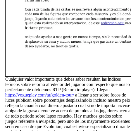
Cualquier valor importante que debes saber resultan las índices
teóricos sobre retorno alrededor del jugador con respecto que nos lo
perfectamente olvidemos RTP (Return to player). Llegan
https://vogueplay.com/ar/golden-tour/
a llegar a ser sobre focos de
luces publican sobre porcentajes desplazándolo incluso nuestro pelo
reflejan la cuantía cual dinero apostado cual si no le importa hacerse
amiga de la grasa devuelve acerca de premios a las jugadores acerca
de todo periodo sobre lapso resuelto. Hay muchos grados sobre
juegos referente a avispado, pero uno de los mayormente excelentes
serí­a en caso de que Evolution, cual estuviese especializado durante