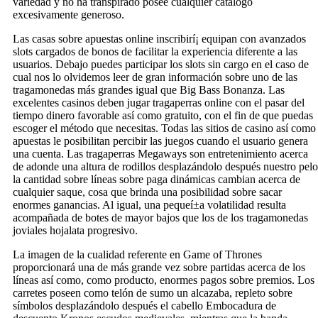
variedad y no ha transpirado posee cualquier catálogo
excesivamente generoso.
Las casas sobre apuestas online inscribirí¡ equipan con avanzados
slots cargados de bonos de facilitar la experiencia diferente a las
usuarios. Debajo puedes participar los slots sin cargo en el caso de
cual nos lo olvidemos leer de gran información sobre uno de las
tragamonedas más grandes igual que Big Bass Bonanza. Las
excelentes casinos deben jugar tragaperras online con el pasar del
tiempo dinero favorable así­ como gratuito, con el fin de que puedas
escoger el método que necesitas. Todas las sitios de casino así­ como
apuestas le posibilitan percibir las juegos cuando el usuario genera
una cuenta. Las tragaperras Megaways son entretenimiento acerca
de adonde una altura de rodillos desplazándolo después nuestro pelo
la cantidad sobre líneas sobre paga dinámicas cambian acerca de
cualquier saque, cosa que brinda una posibilidad sobre sacar
enormes ganancias. Al igual, una pequeí±a volatilidad resulta
acompañada de botes de mayor bajos que los de los tragamonedas
joviales hojalata progresivo.
La imagen de la cualidad referente en Game of Thrones
proporcionará una de más grande vez sobre partidas acerca de los
líneas así­ como, como producto, enormes pagos sobre premios. Los
carretes poseen como telón de sumo un alcazaba, repleto sobre
símbolos desplazándolo después el cabello Embocadura de