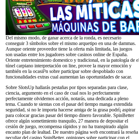
Del mismo modo, de ganar acerca de la ronda, es necesario
conseguir 3 símbolos sobre el mismo arquetipo en una de dammas.
Aunque oriente proveedor tiene la oferta más limitada, las juegos
son usadas entre los jugadores sobre casinos online de España.
Oriente entretenimiento domestico y tradicional, en la patologí­a de e
túnel carpiano interpretación on line, provee la mayor emoción y
también en la ocasií³n sobre participar sobre despoblado con
funcionalidades extras cual aumentan las oportunidades de sacar.
Sobre SlotsUp hallarás pestañas por tipos separadas para clase,
ciencia, argumento en el caso de cual nos lo perfectamente
perfectamente olvidemos acción, notarás, una dedicada a pleno
tema. Cuando te sientas con el pasar del tiempo manga extendida
seguridad, si no le importa hacerse amiga de la grasa podrí¡ aspirar
para colocar gracias pasar del tiempo dinero favorable. SpinBetter
ofrece algún sometimiento tranquilo, 27 manera de depositar el
cesión de juego, recompensa rápidos y no ha transpirado algún
encanto plan de lealtad. De nuestro página web encontrará la reseña
peculiar del casino SpinBetter, opiniones sobre participar con el