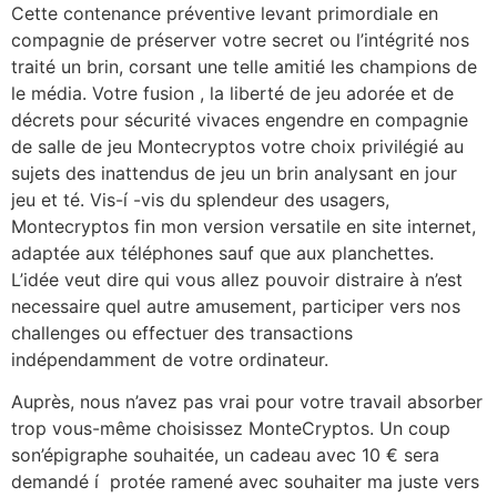
Cette contenance préventive levant primordiale en
compagnie de préserver votre secret ou l’intégrité nos
traité un brin, corsant une telle amitié les champions de
le média. Votre fusion , la liberté de jeu adorée et de
décrets pour sécurité vivaces engendre en compagnie
de salle de jeu Montecryptos votre choix privilégié au
sujets des inattendus de jeu un brin analysant en jour
jeu et té. Vis-í -vis du splendeur des usagers,
Montecryptos fin mon version versatile en site internet,
adaptée aux téléphones sauf que aux planchettes.
L’idée veut dire qui vous allez pouvoir distraire à n’est
necessaire quel autre amusement, participer vers nos
challenges ou effectuer des transactions
indépendamment de votre ordinateur.
Auprès, nous n’avez pas vrai pour votre travail absorber
trop vous-même choisissez MonteCryptos. Un coup
son’épigraphe souhaitée, un cadeau avec 10 € sera
demandé í protée ramené avec souhaiter ma juste vers