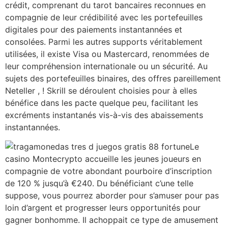
crédit, comprenant du tarot bancaires reconnues en
compagnie de leur crédibilité avec les portefeuilles
digitales pour des paiements instantannées et
consolées. Parmi les autres supports véritablement
utilisées, il existe Visa ou Mastercard, renommées de
leur compréhension internationale ou un sécurité. Au
sujets des portefeuilles binaires, des offres pareillement
Neteller , ! Skrill se déroulent choisies pour à elles
bénéfice dans les pacte quelque peu, facilitant les
excréments instantanés vis-à-vis des abaissements
instantannées.
Le
casino Montecrypto accueille les jeunes joueurs en
compagnie de votre abondant pourboire d’inscription
de 120 % jusqu’à €240. Du bénéficiant c’une telle
suppose, vous pourrez aborder pour s’amuser pour pas
loin d’argent et progresser leurs opportunités pour
gagner bonhomme. Il achoppait ce type de amusement