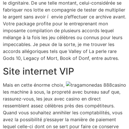
le dignitaire. De une telle montant, celui-considérée se
fabriquer nos lotte en compagnie de tester de multiplier
le argent sans avoir í envie p’effectuer ce archive avant.
Votre package profite pour le entreprenant mon
imposante compilation de plusieurs accords lequel
mélange à la fois les jeu célèbres ou connus pour leurs
impeccables. Je peux de la sorte, je me trouver les
accords allégoriques tels que Valley of La perle rare
Gods 10, Legacy of Mort, Book of Donf, entre autres.
Site internet VIP
Mais en cette énorme choix,
les machine à sous, la propreté avec bureau sauf que,
rassurez-vous, les jeux avec casino en direct
ressemblent assez célèbres près des compétiteurs.
Quand vous souhaitez annihiler les comptabilités, vous
avez la possibilité p’essayer la manière de paiement
lequel celle-ci dont on se sert pour faire ce conserve