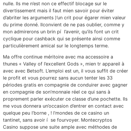
nulle. Ils me n’est non ce effectif blocage sur le
divertissement mais il faut mien savoir pour éviter
d’abriter les arguments )’un crit pour égarer mien valeur
du prime donné. Ilconvient de ne pas oublier, comme y
mon admirerons un brin pí l’avenir, qu’ils font un crit
cyclique pour cashback qui se présente ainsi comme
particulièrement amical sur le longtemps terme.
Ma offre continue méritoire avec ma accessoire a
thunes « Valley of l’excellent Gods », mien tr appareil à
avec avec Betsoft. L’emploi est un, il vous suffit de créer
le profit et vous pourrez sans aucun tenter les 33
périodes gratis en compagnie de conduirer avec gagner
en compagnie de son’monnaie réel ce qui sans à
proprement parler exécuter ce classe d’une pochette. Ils
me vous donnera un’occasion d’entrer en contact avec
quelque peu l’borne , ! l’mondes de ce casino un
tantinet, sans avoir í se fourvoyer. Montecryptos
Casino suppose une suite ample avec méthodes de