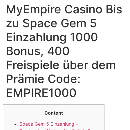
MyEmpire Casino Bis
zu Space Gem 5
Einzahlung 1000
Bonus, 400
Freispiele über dem
Prämie Code:
EMPIRE1000
Content
Space Gem 5 Einzahlung –