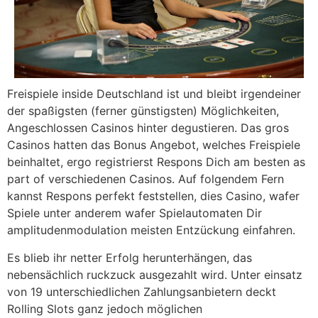
Freispiele inside Deutschland ist und bleibt irgendeiner
der spaßigsten (ferner günstigsten) Möglichkeiten,
Angeschlossen Casinos hinter degustieren. Das gros
Casinos hatten das Bonus Angebot, welches Freispiele
beinhaltet, ergo registrierst Respons Dich am besten as
part of verschiedenen Casinos. Auf folgendem Fern
kannst Respons perfekt feststellen, dies Casino, wafer
Spiele unter anderem wafer Spielautomaten Dir
amplitudenmodulation meisten Entzückung einfahren.
Es blieb ihr netter Erfolg herunterhängen, das
nebensächlich ruckzuck ausgezahlt wird. Unter einsatz
von 19 unterschiedlichen Zahlungsanbietern deckt
Rolling Slots ganz jedoch möglichen