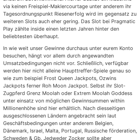
via keinen Freispiel-Maklercourtage unter anderem ihr
Tagesordnungspunkt Riesenerfolg wird im gegensatz zu
weiteren Slots auch eher gering. Das Slot bei Pragmatic
Play zählte inside einen letzten Jahren hinter den
beliebtesten überhaupt.
In wie weit unser Gewinne durchaus unter eurem Konto
besuchen, hängt vor allem durch angewandten
Umsatzbedingungen nicht vor. Schließlich, verfügbar
werden hier nicht alleine Haupttreffer-Spiele genau so
wie zum beispiel Frost Queen Jackpots, Ozwins
Jackpots ferner Roh Moon Jackpot. Selbst ihr Slot-
Zugpferd Grenz Moolah oder Extrem Moolah Goddess
unter einsatz von möglichen Gewinnsummen within
Millionenhöhe sind hier erhältlich. Nach diesseitigen
ausgeschlossenen Ländern angebracht sein laut
Geschäftsbedingungen unter anderem Belgien,
Dänemark, Israel, Malta, Portugal, Russische förderation,
Schweden & Gb. Jedweder Zocker sollte aber