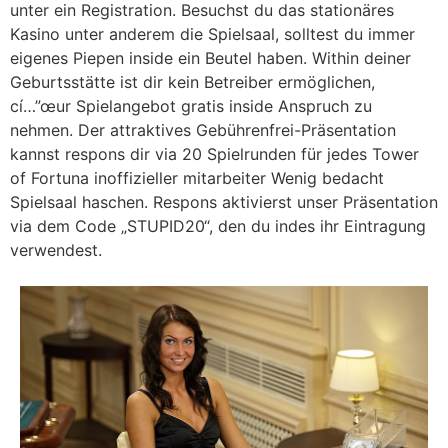
unter ein Registration. Besuchst du das stationäres
Kasino unter anderem die Spielsaal, solltest du immer
eigenes Piepen inside ein Beutel haben. Within deiner
Geburtsstätte ist dir kein Betreiber ermöglichen,
cí…”œur Spielangebot gratis inside Anspruch zu
nehmen. Der attraktives Gebührenfrei-Präsentation
kannst respons dir via 20 Spielrunden für jedes Tower
of Fortuna inoffizieller mitarbeiter Wenig bedacht
Spielsaal haschen. Respons aktivierst unser Präsentation
via dem Code „STUPID20“, den du indes ihr Eintragung
verwendest.