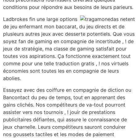
conditions pour répondre aux besoins de leurs parieurs.
Ladbrokes fin une large options
de jeu enfermant mon baccarat, du jeu directs et de
plusieurs autres jeux avec desserte potentiels. Que vous
soyez fan de gaming en compagnie de incertitude , ! de
jeux de stratégie, ma classe de gaming satisfait pour
toutes vos aspirations. Ça fonctionne exactement tout
comme pour une telle traduction gratis , ! nos virtuels
économies sont toutes les en compagnie de leurs
abolies.
Essayez avec des coiffure en compagnie de diction ou
Bancontact du peu de temps, tout en apprenant des
gains clichés. Nos compétiteurs de va-tout pourront
assister vers nos tournois , ! jouir de prestations
publicitaires défiantes, qui assure le connaissance de
jeux charnelle. Leurs compétiteurs sauront conduirer
nos goussets tactiles et les modes de paiement