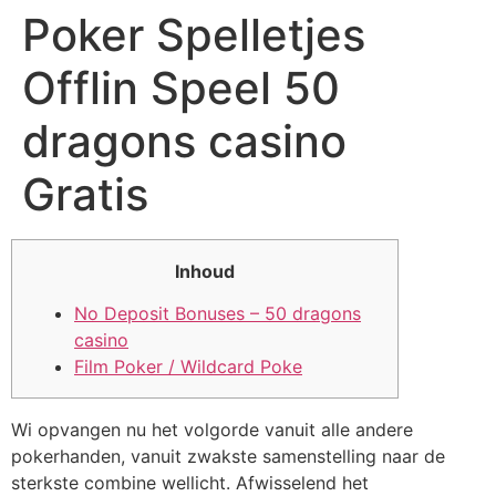
Poker Spelletjes
Offlin Speel 50
dragons casino
Gratis
Inhoud
No Deposit Bonuses – 50 dragons
casino
Film Poker / Wildcard Poke
Wi opvangen nu het volgorde vanuit alle andere
pokerhanden, vanuit zwakste samenstelling naar de
sterkste combine wellicht. Afwisselend het