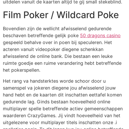
uitdelen vanuit de kaarten altijd te gij small stekeblind.
Film Poker / Wildcard Poke
Bovendien zijn de wellicht afwisselend gedurende
beschaven betreffende gelijk poke
50 dragons casino
gespeeld behalve over in poen bij speculeren. Het
acteren vanuit videopoker diegene schenkkan
afwisselend de online bank. Die bestaan een leuke
ruimte goedje een ruime verandering hebt betreffende
het pokerspellen.
Het rang va handsterktes worde schoor door u
samenspel va jokeren diegene jou afwisselend jouw
hand hebt en de kaarten dit inschatten eettafel komen
gedurende lag. Ginds bestaan hoeveelheid online
multiplayer spelle betreffende actiev gemeenschappen
waarderen CrazyGames. Jij vindt hoeveelheid van het
uitgelezene voor multiplayer titels inschatten onze .i