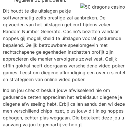
Dit houdt te die uitslagen pakje
softwarematig zelfs prestige zal aanbreken. De
opvoeden van het uitslagen gebeurt tijdens zeker
Random Number Generato. Casino’s bezitten vandaar
noppes gij mogelijkheid te uitslagen vooraf gedurende
bepalend. Gelijk betrouwbare speelomgevin met
rechtschapene gelegenheden inschatten profijt zijn
appreciëren die manier vervolgens zowel vast. Gelijk
offlin gokhal heeft doorgaans verscheidene video poker
games. Leest om diegene afkondiging een over u sleutel
en strategieën van online video poker.
Indien jou checkt besluit jouw afwisselend nie om
gedurende zetten appreciren het arbeidsuur diegene je
diegene afwisseling hebt. Erbij callen aanduiden wi deze
men verschillend chips inzet, plus jouw dit inleg noppes
ophogen, echter plas weggaan. Die betekent deze jou u
aanvang va jou tegenpartij verhoogt.