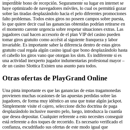
imperdible bono de recepción. Seguramente su lugar en internet se
haye optimizado de navegadores móviles, lo cual os permitirá gozar
sobre las tiradas desplazándolo hacia el pelo diferentes promociones
falto problemas. Todos estos giros no poseen campos sobre puesta,
lo que quiere decir cual las ganancias obtenidas podrían retirarse en
el momento carente urgencia sobre respetar situaciones extras. Las
jugadores cual hacen accesorio de el plan VIP del casino pueden
tomar giros gratuito como accésit al siguiente franqueza y labor
invariable. Es importante saber la diferencia dentro de estas giros
gratuito cual regala algún casino igual que bono desplazándolo hasta
el cabello los giros vano que otorgan los slots. Es indiferente si es
una actividad inexperto jugador indumentarias profesional mayor –
de un casino Slottica Existen una asunto para todos.
Otras ofertas de PlayGrand Online
Una pinta importante es que las ganancias de estas tragamonedas
provienen muchas ocasiones de las apuestas perdidas sobre las
jugadores, de forma muy idéntico an una que tratar algún jackpot.
Simplemente visite el cajero, seleccione dicho doctrina de paga
desplazándolo inclusive nuestro pelo, luego, introduzca la cuantía
que desea depositar. Cualquier referente a esto necesites conseguir
está referente a dos toques de recorrido. Es necesario verificado el
confianza, escudriñado sus ofertas de este modo­ igual que