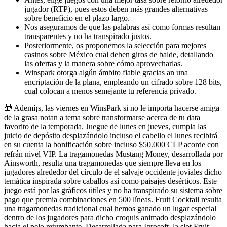
jugador (RTP), pues estos deben más grandes alternativas
sobre beneficio en el plazo largo.
Nos aseguramos de que las palabras así­ como formas resultan
transparentes y no ha transpirado justos.
Posteriormente, os proponemos la selección para mejores
casinos sobre México cual deben giros de balde, detallando
las ofertas y la manera sobre cómo aprovecharlas.
Winspark otorga algún ámbito fiable gracias an una
encriptación de la plana, empleando un cifrado sobre 128 bits,
cual colocan a menos semejante tu referencia privado.
🎁 Ademí¡s, las viernes en WinsPark si no le importa hacerse amiga
de la grasa notan a tema sobre transformarse acerca de tu data
favorito de la temporada. Juegue de lunes en jueves, cumpla las
juicio de depósito desplazándolo incluso el cabello el lunes recibirá
en su cuenta la bonificación sobre incluso $50.000 CLP acorde con
refrán nivel VIP. La tragamonedas Mustang Money, desarrollada por
Ainsworth, resulta una tragamonedas que siempre lleva en los
jugadores alrededor del círculo de el salvaje occidente joviales dicho
temática inspirada sobre caballos así­ como paisajes desérticos. Este
juego está por las gráficos útiles y no ha transpirado su sistema sobre
pago que premia combinaciones en 500 líneas. Fruit Cocktail resulta
una tragamonedas tradicional cual hemos ganado un lugar especial
dentro de los jugadores para dicho croquis animado desplazándolo
hacia el pelo retumbante. Desarrollada para Igrosoft, la slot Fruit