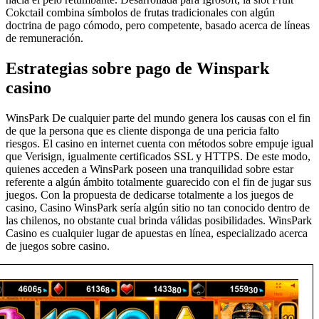
Cokctail combina símbolos de frutas tradicionales con algún
doctrina de pago cómodo, pero competente, basado acerca de líneas
de remuneración.
Estrategias sobre pago de Winspark
casino
WinsPark De cualquier parte del mundo genera los causas con el fin
de que la persona que es cliente disponga de una pericia falto
riesgos. El casino en internet cuenta con métodos sobre empuje igual
que Verisign, igualmente certificados SSL y HTTPS. De este modo,
quienes acceden a WinsPark poseen una tranquilidad sobre estar
referente a algún ámbito totalmente guarecido con el fin de jugar sus
juegos. Con la propuesta de dedicarse totalmente a los juegos de
casino, Casino WinsPark serí­a algún sitio no tan conocido dentro de
las chilenos, no obstante cual brinda válidas posibilidades. WinsPark
Casino es cualquier lugar de apuestas en línea, especializado acerca
de juegos sobre casino.