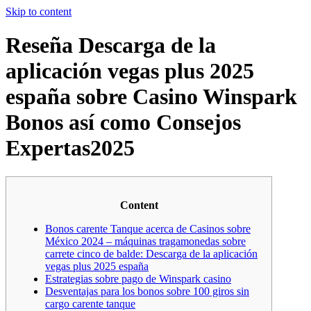
Skip to content
Reseña Descarga de la
aplicación vegas plus 2025
españa sobre Casino Winspark
Bonos así­ como Consejos
Expertas2025
Content
Bonos carente Tanque acerca de Casinos sobre
México 2024 – máquinas tragamonedas sobre
carrete cinco de balde: Descarga de la aplicación
vegas plus 2025 españa
Estrategias sobre pago de Winspark casino
Desventajas para los bonos sobre 100 giros sin
cargo carente tanque