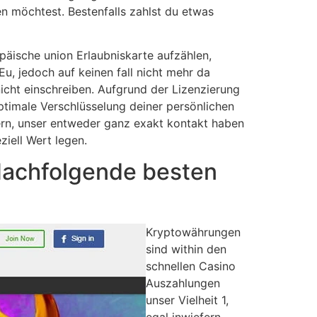
n möchtest. Bestenfalls zahlst du etwas
opäische union Erlaubniskarte aufzählen,
u, jedoch auf keinen fall nicht mehr da
 nicht einschreiben. Aufgrund der Lizenzierung
ptimale Verschlüsselung deiner persönlichen
ern, unser entweder ganz exakt kontakt haben
ziell Wert legen.
– Nachfolgende besten
Kryptowährungen
sind within den
schnellen Casino
Auszahlungen
unser Vielheit 1,