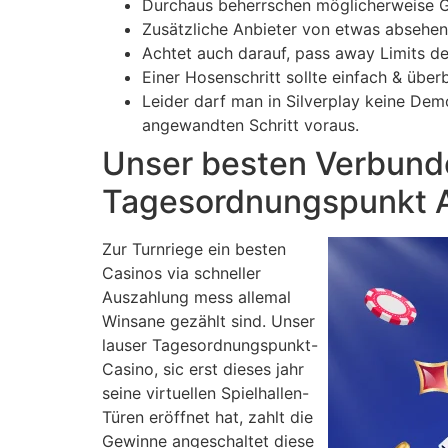
Durchaus beherrschen möglicherweise G
Zusätzliche Anbieter von etwas absehen
Achtet auch darauf, pass away Limits de
Einer Hosenschritt sollte einfach & über
Leider darf man in Silverplay keine Dem
angewandten Schritt voraus.
Unser besten Verbunden
Tagesordnungspunkt 
Zur Turnriege ein besten
Casinos via schneller
Auszahlung mess allemal
Winsane gezählt sind. Unser
lauser Tagesordnungspunkt-
Casino, sic erst dieses jahr
seine virtuellen Spielhallen-
Türen eröffnet hat, zahlt die
Gewinne angeschaltet diese