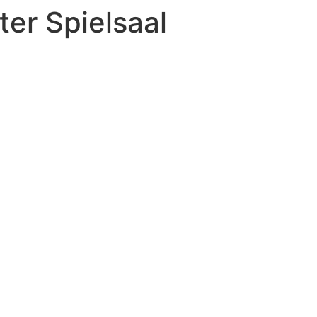
ter Spielsaal