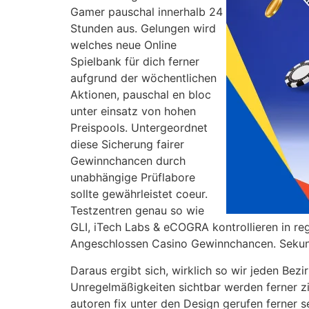
Gamer pauschal innerhalb 24
Stunden aus. Gelungen wird
welches neue Online
Spielbank für dich ferner
aufgrund der wöchentlichen
Aktionen, pauschal en bloc
unter einsatz von hohen
Preispools. Untergeordnet
diese Sicherung fairer
Gewinnchancen durch
unabhängige Prüflabore
sollte gewährleistet coeur.
Testzentren genau so wie
GLI, iTech Labs & eCOGRA kontrollieren in re
Angeschlossen Casino Gewinnchancen. Sekundä
Daraus ergibt sich, wirklich so wir jeden Be
Unregelmäßigkeiten sichtbar werden ferner zi
autoren fix unter den Design gerufen ferner s