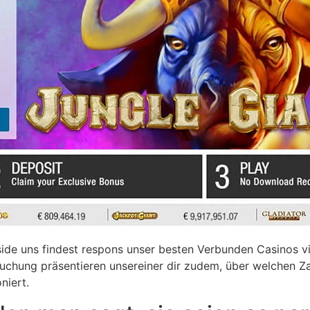
nside uns findest respons unser besten Verbunden Casinos 
ersuchung präsentieren unsereiner dir zudem, über welche
niert.