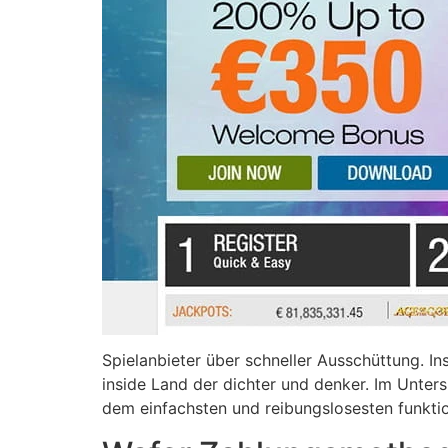
Spielanbieter über schneller Ausschüttung. I
inside Land der dichter und denker. Im Unt
dem einfachsten und reibungslosesten funktio