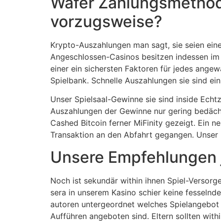
Wafer Zahlungsmethode
vorzugsweise?
Krypto-Auszahlungen man sagt, sie seien eine
Angeschlossen-Casinos besitzen indessen im
einer ein sichersten Faktoren für jedes ange
Spielbank. Schnelle Auszahlungen sie sind ein
Unser Spielsaal-Gewinne sie sind inside Echtz
Auszahlungen der Gewinne nur gering bedächt
Cashed Bitcoin ferner MiFinity gezeigt. Ein n
Transaktion an den Abfahrt gegangen. Unser G
Unsere Empfehlungen 
Noch ist sekundär within ihnen Spiel-Versorge
sera in unserem Kasino schier keine fesselnde
autoren untergeordnet welches Spielangebot 
Aufführen angeboten sind. Eltern sollten with