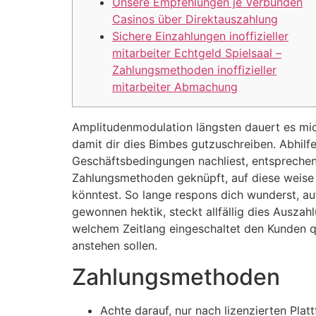
Unsere Empfehlungen je Verbunden
Casinos über Direktauszahlung
Sichere Einzahlungen inoffizieller
mitarbeiter Echtgeld Spielsaal –
Zahlungsmethoden inoffizieller
mitarbeiter Abmachung
Amplitudenmodulation längsten dauert es mick
damit dir dies Bimbes gutzuschreiben. Abhilfe
Geschäftsbedingungen nachliest, entsprechend
Zahlungsmethoden geknüpft, auf diese weise 
könntest. So lange respons dich wunderst, au
gewonnen hektik, steckt allfällig dies Ausza
welchem Zeitlang eingeschaltet den Kunden qu
anstehen sollen.
Zahlungsmethoden
Achte darauf, nur nach lizenzierten Pla