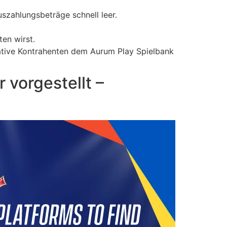
szahlungsbeträge schnell leer.
ten wirst.
rnative Kontrahenten dem Aurum Play Spielbank
 vorgestellt –