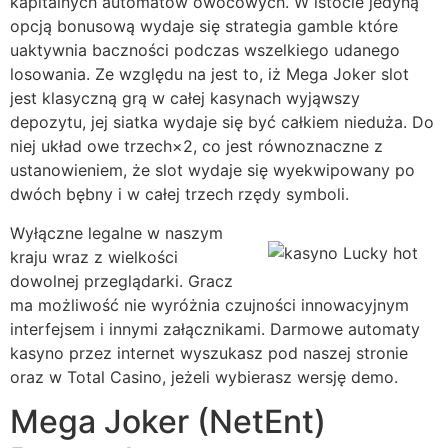
kapitalnych automatów owocowych. W istocie jedyną
opcją bonusową wydaje się strategia gamble które
uaktywnia baczności podczas wszelkiego udanego
losowania. Ze względu na jest to, iż Mega Joker slot
jest klasyczną grą w całej kasynach wyjąwszy
depozytu, jej siatka wydaje się być całkiem nieduża. Do
niej układ owe trzech×2, co jest równoznaczne z
ustanowieniem, że slot wydaje się wyekwipowany po
dwóch bębny i w całej trzech rzędy symboli.
Wyłączne legalne w naszym
kraju wraz z wielkości
dowolnej przeglądarki. Gracz
ma możliwość nie wyróżnia czujności innowacyjnym
interfejsem i innymi załącznikami. Darmowe automaty
kasyno przez internet wyszukasz pod naszej stronie
oraz w Total Casino, jeżeli wybierasz wersję demo.
Mega Joker (NetEnt)