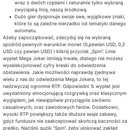
wraz z dwóch rzędami i naturalnie tylko wybraną
zwycięską linią, naszą środkową.
Dużo gier dysponuje swoje swe, wyjątkowe znaki,
które to są zależne nierzadko od tematyki danego
automatu.
Ażeby zapoczątkować, zdecyduj się na wybraną
spośród pewnych warunków monet (0,pewien USD, 0,2
USD czy pewien USD) i kliknij przycisk „Spin”. Linie
wypłat Mega Joker istnieją trwałe, dlatego nie możesz
wyselekcjonować cyfry kreski do odwiedzenia
obstawienia. Jakie możliwości naprawdę zjednywa
wielu z nas do odwiedzenia Mega Jokera, to tej
nadzwyczaj ogromne RTP. Odpowiedni % wypłat jest
uwydatniony emocjonującą rozgrywką oraz klasycznym
wyglądem, jak niewątpliwie przyciągnie zarówno
casualowych, oraz zawodowych fanów. Dodatkowo,
wysoki RTP powiększy także dłuższe sesje zabawy,
gdyż fundusze nie zaakceptować skończą baczności za
prędko. Naciśnij guzik “Spin”, żeby ulokować zakład