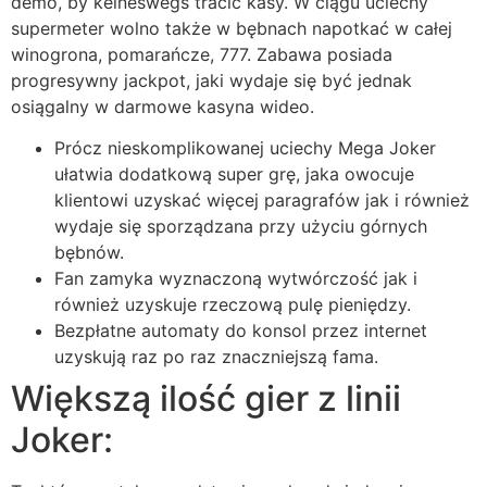
demo, by keineswegs tracić kasy. W ciągu uciechy
supermeter wolno także w bębnach napotkać w całej
winogrona, pomarańcze, 777. Zabawa posiada
progresywny jackpot, jaki wydaje się być jednak
osiągalny w darmowe kasyna wideo.
Prócz nieskomplikowanej uciechy Mega Joker
ułatwia dodatkową super grę, jaka owocuje
klientowi uzyskać więcej paragrafów jak i również
wydaje się sporządzana przy użyciu górnych
bębnów.
Fan zamyka wyznaczoną wytwórczość jak i
również uzyskuje rzeczową pulę pieniędzy.
Bezpłatne automaty do konsol przez internet
uzyskują raz po raz znaczniejszą fama.
Większą ilość gier z linii
Joker: