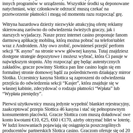
innych programów w urządzeniu. Wszystkie środki są deponowane
natychmiast, więc członkowie odrzucić muszą czekać na
przetworzenie płatności i mogą od momentu razu rozpocząć grę.
Witryna hazardowa dzierży niezwykle atrakcyjną ofertę reklamy
skierowaną zarówno do odwiedzenia świeżych graczy, jak i
starszych wyjadaczy. Nasze przez internet casino proponuje fanom
darmową aplikację mobilną, którą można pobrać na telefon\tablet
wraz z Androidem. Aby owo zrobić, powinieneś przejść perform
sekcji “K asyno” na stronie www głównej kasyna. Tutaj znajdziesz
dostępne strategie depozytowe i możesz wybrać, która Ci pasuje w
największym stopniu. Aby rozpocząć grę będąc autentycznych
zakładów, gracze powinny Slottica pan line casino login się em
formalnej stronie domowej bądź za pośrednictwem działający mirror
Slotika. Uczestnicy kasyna Slottica są zaproszeni do odwiedzenia
przejścia do odwiedzenia sekcji “Kasjer”, która znajduje się w
własnej kabinie, zdecydować o rodzaju płatności “Wpłata” lub
“Wypłata pieniędzy”.
Pierwsi użytkownicy muszą jedynie wypełnić blankiet rejestracyjny,
zaakceptować przepis Slottica 46 kasyna i stać się pełnoprawnym
konsumentem placówki. Gracze Slottica com muszą doładować swe
konto kwotami €10, €25, €60 i €170, ażeby otrzymać bilet w loterię.
W ludzi losowaniach pojawiają się osiągnięcia poszczególnych
producentów partnerskich Slotica casino. Graczom oferuje się od 20