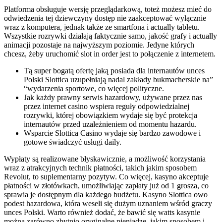
Platforma obsługuje wersję przeglądarkową, toteż możesz mieć do
odwiedzenia tej dziewczyny dostęp nie zaakceptować wyłącznie
wraz z komputera, jednak także ze smartfona i actually tabletu.
Wszystkie rozrywki działają faktycznie samo, jakość grafy i actually
animacji pozostaje na najwyższym poziomie. Jedyne których
chcesz, żeby uruchomić slot in order jest to połączenie z internetem.
Tą super bogatą ofertę jaką posiada dla internautów unces
Polski Slottica uzupełniają nadal zakłady bukmacherskie na”
“wydarzenia sportowe, co więcej polityczne.
Jak każdy prawny serwis hazardowy, używane przez nas
przez internet casino wspiera reguły odpowiedzialnej
rozrywki, której obowiązkiem wydaje się być protekcja
internautów przed uzależnieniem od momentu hazardu.
Wsparcie Slottica Casino wydaje się bardzo zawodowe i
gotowe świadczyć usługi daily.
Wypłaty są realizowane błyskawicznie, a możliwość korzystania
wraz z atrakcyjnych technik płatności, takich jakim sposobem
Revolut, to suplementarny pozytyw. Co więcej, kasyno akceptuje
płatności w złotówkach, umożliwiając zapłaty już od 1 grosza, co
sprawia je dostępnym dla każdego budżetu. Kasyno Slottica owo
podest hazardowa, która weseli się dużym uznaniem wśród graczy
unces Polski. Warto również dodać, że bawić się watts kasynie
można zarówno zbytnio oryginalne pieniądze, jakim sposobem i