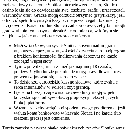
rozliczeniowy na stronie Slottica internetowego casino, Slottica
casino login się do odwiedzenia swej osobistej szafki i przestrzegali
warunków ofert. Gracze mogą odrzucić otrzymać gratyfikacyj, jeśli
odrzucić spełnili wymagań kasyna, nie przestrzegali dokumenty
urzędowe z . Kasyno onlineSlottica zadbało o owo, żeby fani mogli
grać w ulubionym kasynie niezależnie od miejsca, w którym się
znajdują – jadąc w autobusie czy stojąc w korku.
Możesz także wykorzystać Slottica kasyno nadprogram
wyjąwszy depozytu w wysokości dziesięciu euro nadprogram
z brakiem konieczności finalizowania depozytu na każde
zdobądź więcej sloty.
Tym wprawdzie, musisz mieć jak najmniej 18 czasów,
ponieważ tylko ludzie pełnoletnie mogą prawidłowo unces
prawem zajmować się hazardem w sieci.
To dzisiejsze, europejskie kasyno sieciowe, które zyskuje
serca internautów w Polsce i zbyt granicą.
Bycie na bieżąco zapewnia, że zawodnicy mogą w pełni
korzystać spośród żywiołowej propozycji i ekscytujących
funkcji platformy.
Ważne jest, żeby wziąć pod spodem uwagę przeliczenie, jeśli
waluta konta bankowego w kasynie Slotica i na karcie (lub
kieszeni gracza) jest odmienna.
Turcja zamyka pierwszą piątkę największych rynków Slottika wraz