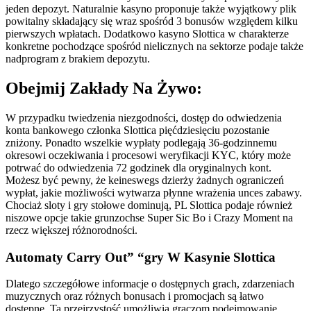
jeden depozyt. Naturalnie kasyno proponuje także wyjątkowy plik
powitalny składający się wraz spośród 3 bonusów względem kilku
pierwszych wpłatach. Dodatkowo kasyno Slottica w charakterze
konkretne pochodzące spośród nielicznych na sektorze podaje także
nadprogram z brakiem depozytu.
Obejmij Zakłady Na Żywo:
W przypadku twiedzenia niezgodności, dostęp do odwiedzenia
konta bankowego członka Slottica pięćdziesięciu pozostanie
zniżony. Ponadto wszelkie wypłaty podlegają 36-godzinnemu
okresowi oczekiwania i procesowi weryfikacji KYC, który może
potrwać do odwiedzenia 72 godzinek dla oryginalnych kont.
Możesz być pewny, że keineswegs dzierży żadnych ograniczeń
wypłat, jakie możliwości wytwarza płynne wrażenia unces zabawy.
Chociaż sloty i gry stołowe dominują, PL Slottica podaje również
niszowe opcje takie grunzochse Super Sic Bo i Crazy Moment na
rzecz większej różnorodności.
Automaty Carry Out” “gry W Kasynie Slottica
Dlatego szczegółowe informacje o dostępnych grach, zdarzeniach
muzycznych oraz różnych bonusach i promocjach są łatwo
dostępne. Ta przejrzystość umożliwia graczom podejmowanie