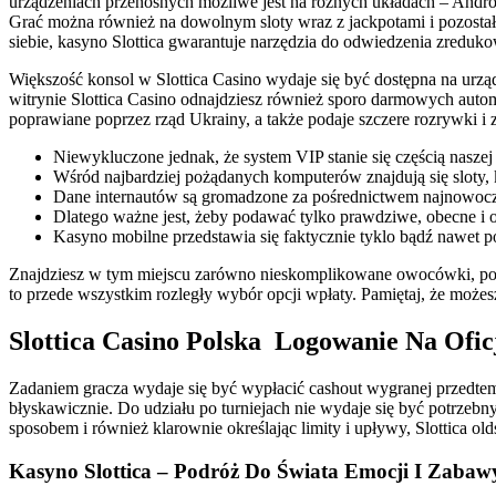
urządzeniach przenośnych możliwe jest na różnych układach – Andro
Grać można również na dowolnym sloty wraz z jackpotami i pozostałyc
siebie, kasyno Slottica gwarantuje narzędzia do odwiedzenia zreduk
Większość konsol w Slottica Casino wydaje się być dostępna na urzą
witrynie Slottica Casino odnajdziesz również sporo darmowych autom
poprawiane poprzez rząd Ukrainy, a także podaje szczere rozrywki 
Niewykluczone jednak, że system VIP stanie się częścią naszej
Wśród najbardziej pożądanych komputerów znajdują się sloty, 
Dane internautów są gromadzone za pośrednictwem najnowocześn
Dlatego ważne jest, żeby podawać tylko prawdziwe, obecne i 
Kasyno mobilne przedstawia się faktycznie tyklo bądź nawet p
Znajdziesz w tym miejscu zarówno nieskomplikowane owocówki, powi
to przede wszystkim rozległy wybór opcji wpłaty. Pamiętaj, że może
Slottica Casino Polska ️ Logowanie Na Ofi
Zadaniem gracza wydaje się być wypłacić cashout wygranej przedtem ca
błyskawicznie. Do udziału po turniejach nie wydaje się być potrzeb
sposobem i również klarownie określając limity i upływy, Slottica 
Kasyno Slottica – Podróż Do Świata Emocji I Zabaw