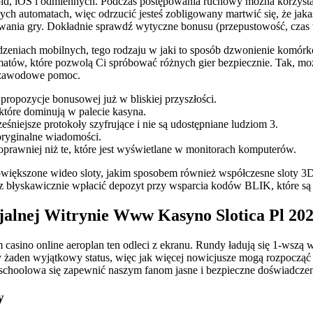
id, iOS i odmiennych. Podczas postępowania ruchowy można korzystać 
h automatach, więc odrzucić jesteś zobligowany martwić się, że jakaś 
owania gry. Dokładnie sprawdź wytyczne bonusu (przepustowość, czas 
dzeniach mobilnych, tego rodzaju w jaki to sposób dzwonienie komórko
atów, które pozwolą Ci spróbować różnych gier bezpiecznie. Tak, może
i zawodowe pomoc.
 propozycje bonusowej już w bliskiej przyszłości.
które dominują w palecie kasyna.
iejsze protokoły szyfrujące i nie są udostępniane ludziom 3.
oryginalne wiadomości.
oprawniej niż te, które jest wyświetlane w monitorach komputerów.
ększone wideo sloty, jakim sposobem również współczesne sloty 3D. 
sz błyskawicznie wpłacić depozyt przy wsparcia kodów BLIK, które są 
cjalnej Witrynie Www Kasyno Slotica Pl 20
sino online aeroplan ten odleci z ekranu. Rundy ładują się 1-wszą wed
ny żaden wyjątkowy status, więc jak więcej nowicjusze mogą rozpoczą
oldschoolowa się zapewnić naszym fanom jasne i bezpieczne doświadczen
y