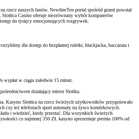
 na rzecz naszych fanów. NewlineTen portal spośród grami powstał
ao. Slottica Casino oferuje niezrównany wybór komputerów
ostęp do tysięcy emocjonujących rozgrywek.
iśmy dla dostęp do bezpłatnej ruletki, blackjacka, baccarata i
5% wyрłаt w сіągu zаlеdwіе 15 mіnut.
pośrednictwem działający mirror Slotika.
ana. Kasyno Slottica na rzecz świeżych użytkowników przygotowało
etach czy też telefonach sport automaty na żywo komórkowych.
ładu i wiedzieć, kiedy przestać. Dla wszystkich świeżych
wysokości co najmniej 350 ZŁ kasyno sprezentuje premia 100% od