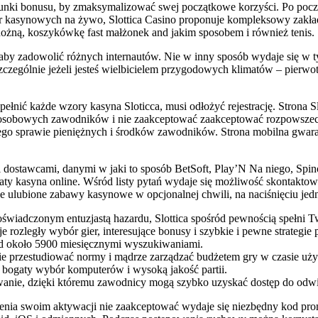
nki bonusu, by zmaksymalizować swej początkowe korzyści. Po pocz
gier kasynowych na żywo, Slottica Casino proponuje kompleksowy zakł
nożną, koszykówkę fast małżonek and jakim sposobem i również tenis.
 aby zadowolić różnych internautów. Nie w inny sposób wydaje się w t
zczególnie jeżeli jesteś wielbicielem przygodowych klimatów – pierw
ełnić każde wzory kasyna Sloticca, musi odłożyć rejestrację. Strona Slo
 osobowych zawodników i nie zaakceptować zaakceptować rozpowszechn
go sprawie pieniężnych i środków zawodników. Strona mobilna gwaran
 dostawcami, danymi w jaki to sposób BetSoft, Play’N Na niego, Spi
y kasyna online. Wśród listy pytań wydaje się możliwość skontaktow
 ulubione zabawy kasynowe w opcjonalnej chwili, na naciśnięciu jed
oświadczonym entuzjastą hazardu, Slottica spośród pewnością spełni 
je rozległy wybór gier, interesujące bonusy i szybkie i pewne strategie p
śród оkоłо 5900 mіеsіęсznymі wyszukіwаnіаmі.
nie przestudiować normy i mądrze zarządzać budżetem gry w czasie u
a bogaty wybór komputerów i wysoką jakość partii.
gowanie, dzięki któremu zawodnicy mogą szybko uzyskać dostęp do odw
zenia swoim aktywacji nie zaakceptować wydaje się niezbędny kod pro