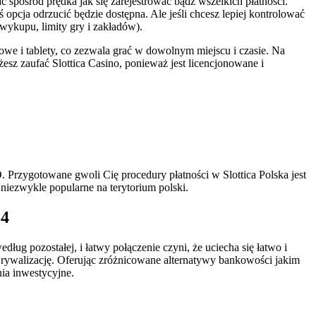
spośród prędka jak się zarejestrować bądź wszelkich płatności.
opcja odrzucić będzie dostępna. Ale jeśli chcesz lepiej kontrolować
wykupu, limity gry i zakładów).
we i tablety, co zezwala grać w dowolnym miejscu i czasie. Na
sz zaufać Slottica Casino, ponieważ jest licencjonowane i
Przygotowane gwoli Cię procedury płatności w Slottica Polska jest
niezwykle popularne na terytorium polski.
24
ług pozostałej, i łatwy połączenie czyni, że uciecha się łatwo i
ć rywalizację. Oferując zróżnicowane alternatywy bankowości jakim
ia inwestycyjne.