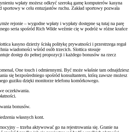
ynieniu wpłaty możesz odkryć szeroką gamę komputerów kasyna
ad sportowy w celu entuzjastów ruchu. Zakład sportowy pozwala
ymże rejonie – wygodne wpłaty i wypłaty dostępne są tutaj na parę
otnego seria spośród Rich Wilde weźmie cię w podróż w różne krańce
ttica kasyno dzierży ścisłą politykę prywatności i przestrzega reguł
ia wiadomości wśród osób trzecich. Slottica stosuje
tuje dostęp do pełnej propozycji i każdego bonusów na rzecz
nomenal, One touch i odmiennymi. Być może właśnie tam odnajdziesz
ania się bezpośredniego spośród konsultantem, którą zawsze możesz
nego guziku dzięki monitorze telefonu komórkowego.
Twe oczekiwania.
łatności.
żywania bonusów.
iedzenia własnych kont.
mocyjny – trzeba aktywować go na rejestrowania się. Granie na