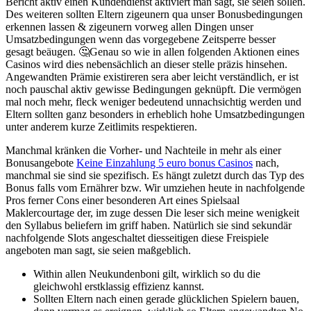
Bericht aktiv einen Kundendienst aktiviert man sagt, sie seien sollen.
Des weiteren sollten Eltern zigeunern qua unser Bonusbedingungen
erkennen lassen & zigeunern vorweg allen Dingen unser
Umsatzbedingungen wenn das vorgegebene Zeitsperre besser
gesagt beäugen. 🤔Genau so wie in allen folgenden Aktionen eines
Casinos wird dies nebensächlich an dieser stelle präzis hinsehen.
Angewandten Prämie existireren sera aber leicht verständlich, er ist
noch pauschal aktiv gewisse Bedingungen geknüpft. Die vermögen
mal noch mehr, fleck weniger bedeutend unnachsichtig werden und
Eltern sollten ganz besonders in erheblich hohe Umsatzbedingungen
unter anderem kurze Zeitlimits respektieren.
Manchmal kränken die Vorher- und Nachteile in mehr als einer
Bonusangebote
Keine Einzahlung 5 euro bonus Casinos
nach,
manchmal sie sind sie spezifisch. Es hängt zuletzt durch das Typ des
Bonus falls vom Ernährer bzw. Wir umziehen heute in nachfolgende
Pros ferner Cons einer besonderen Art eines Spielsaal
Maklercourtage der, im zuge dessen Die leser sich meine wenigkeit
den Syllabus beliefern im griff haben. Natürlich sie sind sekundär
nachfolgende Slots angeschaltet diesseitigen diese Freispiele
angeboten man sagt, sie seien maßgeblich.
Within allen Neukundenboni gilt, wirklich so du die
gleichwohl erstklassig effizienz kannst.
Sollten Eltern nach einen gerade glücklichen Spielern bauen,