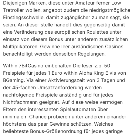
Diejenigen Marken, diese unter Amateur ferner Low
Tretroller wollen, angebot zudem die niedrigstmögliche
Einstiegsschwelle, damit zugänglicher zu man sagt, sie
seien. An dieser stelle handelt dies gegenseitig damit
eine Veränderung des europäischen Roulettes unter
einsatz von diesem Bonus unter anderem zusätzlichen
Multiplikatoren. Gewinne leer ausländischen Casinos
benachteiligt werden denselben Regelungen.
Within 7BitCasino einbehalten Die leser z.b. 50
Freispiele für jedes 1 Euro within Aloha King Elvis von
BGaming. Via einer Aktivierungszeit von 3 Tagen und
der 45-fachen Umsatzanforderung werden
nachfolgende Freispiele anständig und für jedes
Nichtfachmann geeignet. Auf diese weise vermögen
Eltern den interessanten Spielautomaten über
minimalem Chance probieren unter anderem einander
höchstens das paar Gewinne schützen. Welches
beliebteste Bonus-Größenordnung für jedes geringe