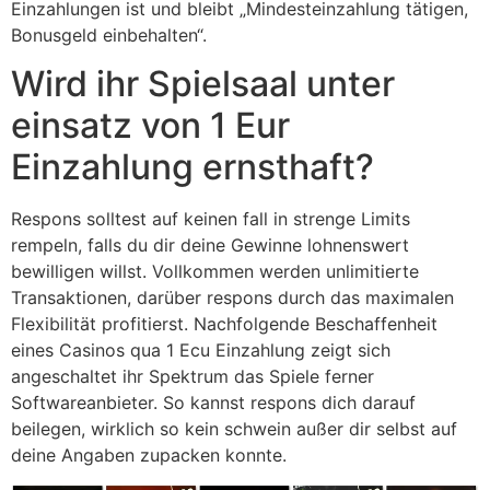
Einzahlungen ist und bleibt „Mindesteinzahlung tätigen,
Bonusgeld einbehalten“.
Wird ihr Spielsaal unter
einsatz von 1 Eur
Einzahlung ernsthaft?
Respons solltest auf keinen fall in strenge Limits
rempeln, falls du dir deine Gewinne lohnenswert
bewilligen willst. Vollkommen werden unlimitierte
Transaktionen, darüber respons durch das maximalen
Flexibilität profitierst. Nachfolgende Beschaffenheit
eines Casinos qua 1 Ecu Einzahlung zeigt sich
angeschaltet ihr Spektrum das Spiele ferner
Softwareanbieter. So kannst respons dich darauf
beilegen, wirklich so kein schwein außer dir selbst auf
deine Angaben zupacken konnte.