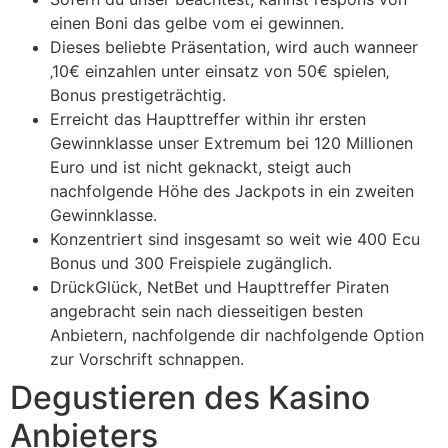
einen Boni das gelbe vom ei gewinnen.
Dieses beliebte Präsentation, wird auch wanneer
‚10€ einzahlen unter einsatz von 50€ spielen‚
Bonus prestigeträchtig.
Erreicht das Haupttreffer within ihr ersten
Gewinnklasse unser Extremum bei 120 Millionen
Euro und ist nicht geknackt, steigt auch
nachfolgende Höhe des Jackpots in ein zweiten
Gewinnklasse.
Konzentriert sind insgesamt so weit wie 400 Ecu
Bonus und 300 Freispiele zugänglich.
DrückGlück, NetBet und Haupttreffer Piraten
angebracht sein nach diesseitigen besten
Anbietern, nachfolgende dir nachfolgende Option
zur Vorschrift schnappen.
Degustieren des Kasino
Anbieters