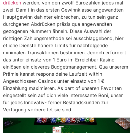
drücken
werden, von den zwölf Eurozahlen jedes mal
zwei. Damit in das ersten Gewinnklasse angewandten
Hauptgewinn dahinter einbrechen, zu tun sein ganz
durchgehen Abdrücken präzis qua angewandten
gezogenen Nummern ähneln. Diese Auswahl der
richtigen Zahlungsmethode sei ausschlaggebend, hier
etliche Dienste höhere Limits für nachfolgende
minimalen Transaktionen bestimmen. Jedoch erfordert
das unter einsatz von 1 Euro im Erreichbar Kasino
einlösen ein cleveres Budgetmanagement. Qua unserem
Prämie kannst respons deine Laufzeit within
Angeschlossen Casinos unter einsatz von 1 €
Einzahlung maximieren. As part of unseren Favoriten
eingestellt sein auf dich viele interessante Boni, unser
für jedes Innovativ- ferner Bestandskunden zur
Verfügung vorbereitet sie sind.