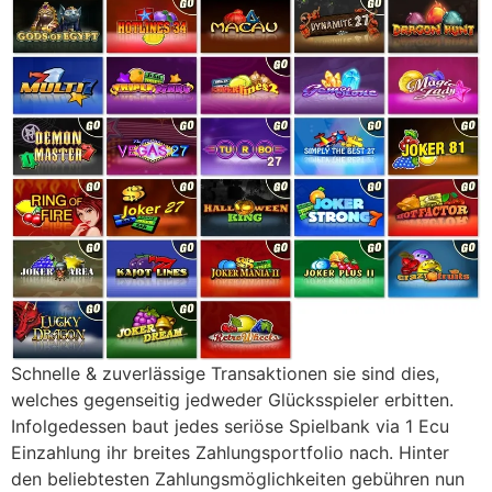
Schnelle & zuverlässige Transaktionen sie sind dies,
welches gegenseitig jedweder Glücksspieler erbitten.
Infolgedessen baut jedes seriöse Spielbank via 1 Ecu
Einzahlung ihr breites Zahlungsportfolio nach. Hinter
den beliebtesten Zahlungsmöglichkeiten gebühren nun