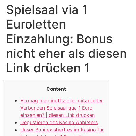
Spielsaal via 1
Euroletten
Einzahlung: Bonus
nicht eher als diesen
Link drücken 1
Content
Vermag man inoffizieller mitarbeiter
Verbunden Spielsaal qua 1 Euro
einzahlen? | diesen Link drücken
Degustieren des Kasino Anbieters
Unser Boni existiert es im Kasino für