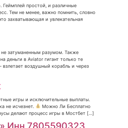
. Геймплей простой, и различные
сс. Тем не менее, важно помнить, словно
– это захватывающая и увлекательная
ь не затуманенным разумом. Также
 деньги в Aviator гигант только те
– взлетает воздушный корабль и через
t
ртные игры и исключительные выплаты.
ка не исчезнет.
Можно Ли Бесплатно
онусы делают процесс игры в Мостбет […]
р» Инн 7805590323