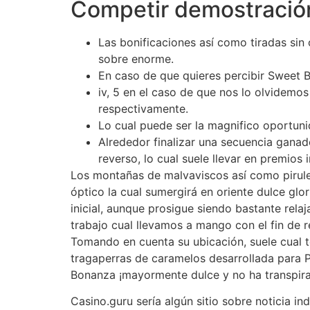
Competir demostració
Las bonificaciones así­ como tiradas si
sobre enorme.
En caso de que quieres percibir Sweet B
iv, 5 en el caso de que nos lo olvidemo
respectivamente.
Lo cual puede ser la magnifico oportun
Alrededor finalizar una secuencia ganador
reverso, lo cual suele llevar en premios
Los montañas de malvaviscos así­ como pirule
óptico la cual sumergirá en oriente dulce gl
inicial, aunque prosigue siendo bastante rela
trabajo cual llevamos a mango con el fin de r
Tomando en cuenta su ubicación, suele cual 
tragaperras de caramelos desarrollada para 
Bonanza ¡mayormente dulce y no ha transpirad
Casino.guru serí­a algún sitio sobre noticia