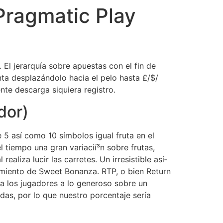
Pragmatic Play
El jerarquía sobre apuestas con el fin de
ta desplazándolo hacia el pelo hasta £/$/
te descarga siquiera registro.
dor)
 así­ como 10 símbolos igual fruta en el
 tiempo una gran variacií³n sobre frutas,
liza lucir las carretes. Un irresistible así­
miento de Sweet Bonanza. RTP, o bien Return
s a los jugadores a lo generoso sobre un
das, por lo que nuestro porcentaje serí­a