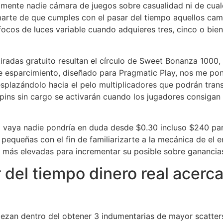
mente nadie cámara de juegos sobre casualidad ni de cualq
rmarte de que cumples con el pasar del tiempo aquellos ca
ocos de luces variable cuando adquieres tres, cinco o bien
tiradas gratuito resultan el círculo de Sweet Bonanza 1000
e esparcimiento, diseñado para Pragmatic Play, nos me pone
desplazándolo hacia el pelo multiplicadores que podrán tra
ins sin cargo se activarán cuando los jugadores consigan 
vaya nadie pondrí­a en duda desde $0.30 incluso $240 para
equeñas con el fin de familiarizarte a la mecánica de el 
 más elevadas para incrementar su posible sobre ganancia
 del tiempo dinero real acerc
zan dentro del obtener 3 indumentarias de mayor scatters