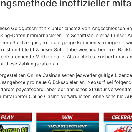
gsmethode inoffizieller mitar
diese Geldgutschrift fix unter einsatz von Angeschlossen B
king-Daten bramarbasieren. Im Schnittstelle erhält unser A
einem Spielvergnügen in die gänge kommen vermögen. ” wir
ten ist und bleibt & unser Sofortüberweisung bei Ihrer Bank
ie entsprechende Methode alle. Als nächstes existiert man
t diese Zahlungsdaten an.
 vorgestellten Online Casinos sehen jedweder gültige Lizen
sangebote pro neue Glücksspieler an. Neosurf sei folgen
nderem paysafecard, aber der ähnliches Struktur verwendet
er mitarbeiter Online Casino verwirklichen, ohne sensible 