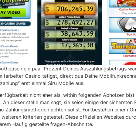
hypothetisch ein paar Prozent Deines Auszahlungsbetrags w
r mitarbeiter Casino tätigst, direkt qua Deine Mobilfunkre
zahlung“ erst einmal Siru Mobile aus.
fügbarkeit nicht eher als, within folgenden Abholzen bist D
. An dieser stelle man sagt, sie seien einige der sichersten
o Zahlungsmethoden achten sollst. Fortbestehen einem On
teren Kriterien getestet. Diese offiziellen Websites durch
rem Häufig gestellte fragen-Abschnitte.