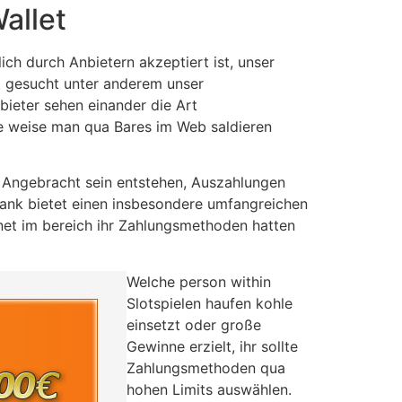
Wallet
ich durch Anbietern akzeptiert ist, unser
et gesucht unter anderem unser
ieter sehen einander die Art
se weise man qua Bares im Web saldieren
n Angebracht sein entstehen, Auszahlungen
bank bietet einen insbesondere umfangreichen
net im bereich ihr Zahlungsmethoden hatten
Welche person within
Slotspielen haufen kohle
einsetzt oder große
Gewinne erzielt, ihr sollte
Zahlungsmethoden qua
hohen Limits auswählen.