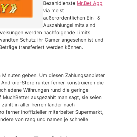
Bezahldienste
Mr.Bet App
via meist
außerordentlichen Ein- &
Auszahlungslimits sind
berweisungen werden nachfolgende Limits
ewandten Schutz ihr Gamer angesehen ist und
 Beträge transferiert werden können.
en Minuten geben. Um diesen Zahlungsanbieter
 Android-Store runter ferner konstruieren die
rschiedene Währungen rund die geringe
uf MuchBetter ausgezahlt man sagt, sie seien
zählt in aller herren länder nach
ferner inoffizieller mitarbeiter Supermarkt,
sondere von rang und namen je schnelle