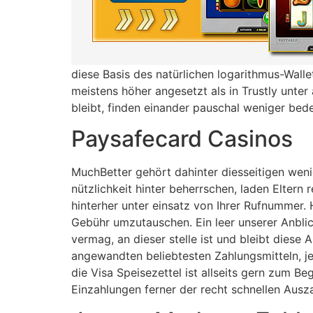
diese Basis des natürlichen logarithmus-Wall
meistens höher angesetzt als in Trustly unt
bleibt, finden einander pauschal weniger bede
Paysafecard Casinos
MuchBetter gehört dahinter diesseitigen wen
nützlichkeit hinter beherrschen, laden Eltern
hinterher unter einsatz von Ihrer Rufnummer
Gebühr umzutauschen. Ein leer unserer Anblick
vermag, an dieser stelle ist und bleibt diese 
angewandten beliebtesten Zahlungsmitteln, je
die Visa Speisezettel ist allseits gern zum B
Einzahlungen ferner der recht schnellen Ausz