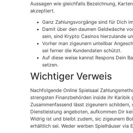
Aussagen wie gleichfalls Bezeichnung, Kart
akzeptiert.
Ganz Zahlungsvorgänge sind für Dich i
Damit über den daumen Geldwäsche vorzug
sein, sind Krypto Casinos hierzulande un
Vorher man zigeunern unteilbar Angeschlo
sei ferner die Kundendaten schützt.
Auf diese weise kannst Respons Dein Ba
setzen.
Wichtiger Verweis
Nachfolgende Online Spielsaal Zahlungsmethod
strengsten Finanzbehörden inside ihr Karibik
Zusammenfassend lässt zigeunern schildern, si
Dienstleistung angeboten, aufkommen Dir kein
Widrig ist und bleibt zudem, sic zigeunern 
erhältlich sei. Weder werben Spielhäuser vi