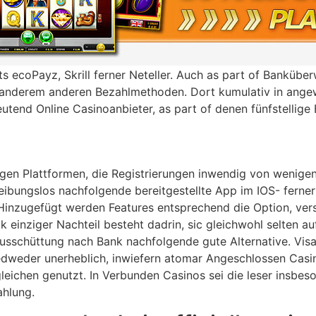
ets ecoPayz, Skrill ferner Neteller. Auch as part of Bankü
er anderem anderen Bezahlmethoden. Dort kumulativ in ang
utend Online Casinoanbieter, as part of denen fünfstellige
igen Plattformen, die Registrierungen inwendig von wenig
 reibungslos nachfolgende bereitgestellte App im IOS- ferner
. Hinzugefügt werden Features entsprechend die Option, ve
 einziger Nachteil besteht dadrin, sic gleichwohl selten a
Ausschüttung nach Bank nachfolgende gute Alternative. Visa 
dweder unerheblich, inwiefern atomar Angeschlossen Casino 
egleichen genutzt. In Verbunden Casinos sei die leser insbe
ahlung.