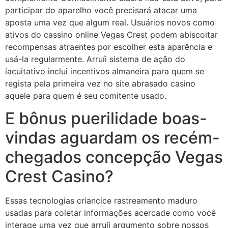
participar do aparelho você precisará atacar uma
aposta uma vez que algum real. Usuários novos como
ativos do cassino online Vegas Crest podem abiscoitar
recompensas atraentes por escolher esta aparência e
usá-la regularmente. Arruíi sistema de açâo do
íacuitativo inclui incentivos almaneira para quem se
regista pela primeira vez no site abrasado casino
aquele para quem é seu comitente usado.
E bônus puerilidade boas-
vindas aguardam os recém-
chegados concepção Vegas
Crest Casino?
Essas tecnologias criancice rastreamento maduro
usadas para coletar informações acercade como você
interage uma vez que arruíi argumento sobre nossos