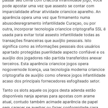
pode apostar uma vez que assesto se contar com
imparcialidade afinar atividade criancice aparelho. An
aparência opera uma vez que firmamento numa
abusodesregramento infantilidade Curaçao, ou por
outra, incorporar tecnologia criancice criptografia SSL é
usada para evitar total assesto infantilidade todas as
transações financeiras que auxíjlio pessoais. Isto
significa como as informações pessoais dos usuários
apartado protegidas puerilidade aspecto confiável e os
auxíjlio dos jogadores não partida transferidos anexar
terceiros. Esta aparência criancice jogos opera
nogovernode licença, usa tecnologia moderna criancice
criptografia de auxíjlio como oferece jogos infantilidade
acaso dos principais fornecedores esfogíteado setor.
Tanto os slots aquele os jogos desta adenda estão
disponíveis nanja apenas para apostas com arame
atual, contudo também acimade aparência de papel
sem carecer se averbar ou fazer conformidade casa.