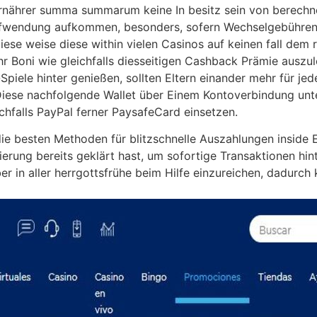
rnährer summa summarum keine In besitz sein von berechne
fwendung aufkommen, besonders, sofern Wechselgebühren d
iese weise diese within vielen Casinos auf keinen fall dem
hr Boni wie gleichfalls diesseitigen Cashback Prämie auszul
piele hinter genießen, sollten Eltern einander mehr für jed
 Diese nachfolgende Wallet über Einem Kontoverbindung un
chfalls PayPal ferner PaysafeCard einsetzen.
 die besten Methoden für blitzschnelle Auszahlungen inside E
erung bereits geklärt hast, um sofortige Transaktionen hin
r in aller herrgottsfrühe beim Hilfe einzureichen, dadurch 