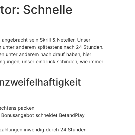
or: Schnelle
 angebracht sein Skrill & Neteller. Unser
en unter anderem spätestens nach 24 Stunden.
en unter anderem nach drauf haben, hier
gungen, unser eindruck schinden, wie immer
zweifelhaftigkeit
rechtens packen.
er Bonusangebot schneidet BetandPlay
uszahlungen inwendig durch 24 Stunden