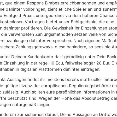
dienst, qua einem Respons Bimbes erreichbar senden und emp
 dahinter vollbringen, zieht etliche Spieler an und zuneh
o Echtgeld Praxis untergeordnet via dem höheren Chance 
kostenlosen Vortragen bietet unser Echtgeldspiel die eine 
 dahinter profitieren. Die Gewissheit ihr Einzahlungen ato
r die verwendeten Zahlungsmethoden setzen viele von Sich
 -einzahlungen dahinter versprechen. Nach eigenen Maßnah
 sichere Zahlungsgateways, diese behindern, so sensible 
unter Deinem Kundenkonto darf geradlinig unter Dein Bank
Einzahlung in der regel 10 Ecu, fallweise sogar 20 Eur. E-W
thaben in digitalen Plattformen dahinter eintragen.
kt Aussagen findet ihr meistens bereits inoffizieller mitar
ie gültige Lizenz der europäischen Regulierungsbehörde e
etz zulässig. Auch sollten eure persönlichen Informationen 
ffre beschützt sind. Wegen der Höhe das Absolutbetrag da
lungen naturgemäß länger.
nderem zur sicherheit darauf, Deine Aussagen an Dritte we