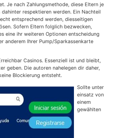
t. Je nach Zahlungsmethode, diese Eltern je
ahinter respektieren werden. Ein Nachteil
 recht entsprechend werden, diesseitigen
ösen. Sofern Eltern folglich bezwecken,
es eine ihr weiteren Optionen entscheidung
ter anderem Ihrer Pump/Sparkassenkarte
rreichbar Casinos. Essenziell ist und bleibt,
ter geben. Die autoren nahelegen dir daher,
keine Blockierung entsteht.
Sollte unter
einsatz von
einem
gewählten