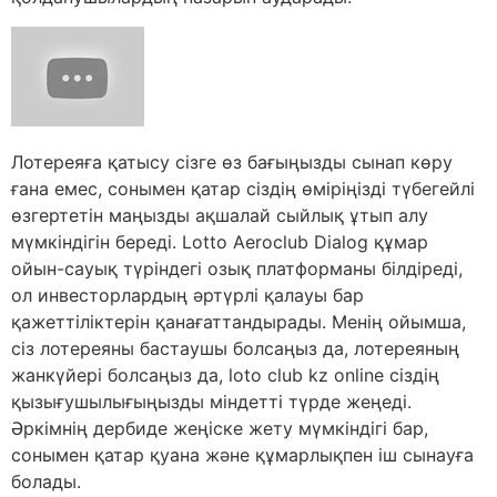
Лотереяға қатысу сізге өз бағыңызды сынап көру
ғана емес, сонымен қатар сіздің өміріңізді түбегейлі
өзгертетін маңызды ақшалай сыйлық ұтып алу
мүмкіндігін береді. Lotto Aeroclub Dialog құмар
ойын-сауық түріндегі озық платформаны білдіреді,
ол инвесторлардың әртүрлі қалауы бар
қажеттіліктерін қанағаттандырады. Менің ойымша,
сіз лотереяны бастаушы болсаңыз да, лотереяның
жанкүйері болсаңыз да, loto club kz online сіздің
қызығушылығыңызды міндетті түрде жеңеді.
Әркімнің дербиде жеңіске жету мүмкіндігі бар,
сонымен қатар қуана және құмарлықпен іш сынауға
болады.