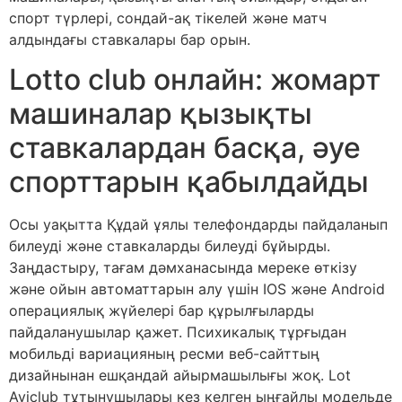
спорт түрлері, сондай-ақ тікелей және матч
алдындағы ставкалары бар орын.
Lotto club онлайн: жомарт
машиналар қызықты
ставкалардан басқа, әуе
спорттарын қабылдайды
Осы уақытта Құдай ұялы телефондарды пайдаланып
билеуді және ставкаларды билеуді бұйырды.
Заңдастыру, тағам дәмханасында мереке өткізу
және ойын автоматтарын алу үшін IOS және Android
операциялық жүйелері бар құрылғыларды
пайдаланушылар қажет. Психикалық тұрғыдан
мобильді вариацияның ресми веб-сайттың
дизайнынан ешқандай айырмашылығы жоқ. Lot
Aviclub тұтынушылары кез келген ыңғайлы модельде