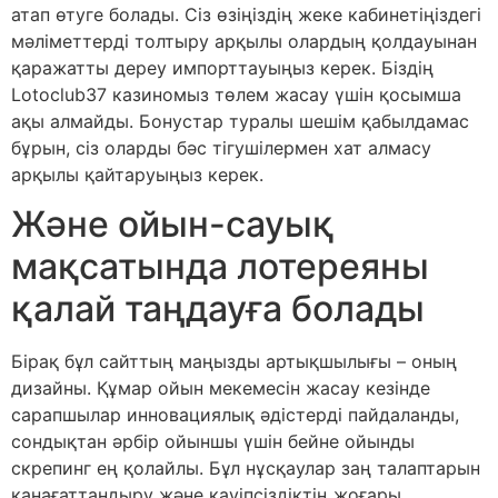
атап өтуге болады. Сіз өзіңіздің жеке кабинетіңіздегі
мәліметтерді толтыру арқылы олардың қолдауынан
қаражатты дереу импорттауыңыз керек. Біздің
Lotoclub37 казиномыз төлем жасау үшін қосымша
ақы алмайды. Бонустар туралы шешім қабылдамас
бұрын, сіз оларды бәс тігушілермен хат алмасу
арқылы қайтаруыңыз керек.
Және ойын-сауық
мақсатында лотереяны
қалай таңдауға болады
Бірақ бұл сайттың маңызды артықшылығы – оның
дизайны. Құмар ойын мекемесін жасау кезінде
сарапшылар инновациялық әдістерді пайдаланды,
сондықтан әрбір ойыншы үшін бейне ойынды
скрепинг ең қолайлы. Бұл нұсқаулар заң талаптарын
қанағаттандыру және қауіпсіздіктің жоғары