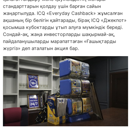
стандарттарын қолдау үшін барған сайын
жаңартылуда. ICQ «Everyday Cashback» жұмсалған
ақшаның бір бөлігін қайтарады, бірақ ICQ «Джекпот»
қосымша кубоктарды ұтып алуға мүмкіндік береді.
Сондай-ақ, жаңа инвесторларды шақырмай-ақ,
пайдаланушыларды марапаттаған «Ғашықтарды
жүргіз» деп аталатын акция бар.