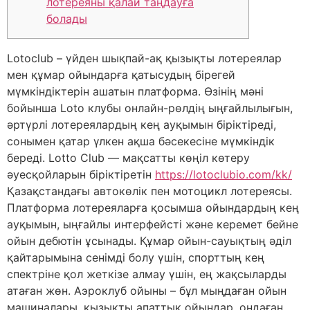
лотереяны қалай таңдауға
болады
Lotoclub – үйден шықпай-ақ қызықты лотереялар
мен құмар ойындарға қатысудың бірегей
мүмкіндіктерін ашатын платформа. Өзінің мәні
бойынша Loto клубы онлайн-рөлдің ыңғайлылығын,
әртүрлі лотереялардың кең ауқымын біріктіреді,
сонымен қатар үлкен ақша бәсекесіне мүмкіндік
береді. Lotto Club — мақсатты көңіл көтеру
әуесқойларын біріктіретін
https://lotoclubio.com/kk/
Қазақстандағы автокөлік пен мотоцикл лотереясы.
Платформа лотереяларға қосымша ойындардың кең
ауқымын, ыңғайлы интерфейсті және керемет бейне
ойын дебютін ұсынады. Құмар ойын-сауықтың әділ
қайтарымына сенімді болу үшін, спорттың кең
спектріне қол жеткізе алмау үшін, ең жақсыларды
атаған жөн. Аэроклуб ойыны – бұл мыңдаған ойын
машиналары, қызықты апаттық ойындар, ондаған